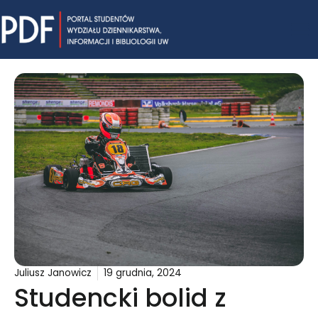
Skip
Mai
to
content
Me
Juliusz Janowicz
19 grudnia, 2024
Studencki bolid z