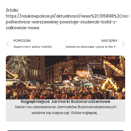
Źródło:
https://naukawpolsce.pl/aktualnosci/news%2C105898%2Cna-
politechnice-warszawskiej-powstaje-studencki-bolid-z-
calkowicie-nowa
Prev
N
POPRZEDNI
NASTĘPNY
Zapomniani polscy nobliści
Zalecenia dotyczące użycia AI dla Polski
Najpiękniejsze Jarmarki Bożonarodzeniowe
Sezon na odwiedzanie Jarmarków Bożonarodzeniowych
właśnie się rozpoczął. Gdzie najlepiej...