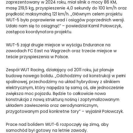
zaprezentowany w 2024 roku, miał silnik o mocy 86 KM,
masę 219,5 kg, przyspieszenie 4,0 sekundy do 100 km/h oraz
prędkość maksymalną 121 km/h. „Głównym celem projektu
WUT-5 było poprawienie wad i osiągów poprzednich wersji.
Udało nam się to osiągnąć” – powiedział Kamil Połowczyk,
zastępca koordynatora projektu.
WUT-5 zajął drugie miejsce w wyścigu Endurance na
zawodach FC East na Węgrzech oraz trzecie miejsce w
teście przyspieszenia w Polsce.
Zespół WUT Racing, działający od 2011 roku, już planuje
budowę nowego bolidu. „Odchodzimy od konstrukcji w pełni
spalinowej, przechodzimy na układ hybrydowy z silnikiem
elektrycznym, który napędza tę samą oś, ale jednocześnie
zwiększa moc pojazdu. Będzie to całkowicie nowa
konstrukcja z nową strukturą nośną i zoptymalizowanym
układem zawieszenia oraz aerodynamicznym,
przygotowanym pod konkretne tory” – wyjaśnił Połowczyk.
Prace nad bolidem WUT-6 rozpoczęły się zimą, aby
samochód był gotowy na letnie zawody.