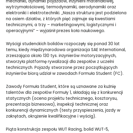
mechaniki, dynamiki pojazdów, inżynierii materiałowej,
wytrzymałościowej, termodynamiki, aerodynamiki oraz
elektroniki i elektrotechniki. „Nasza struktura jest podzielona
na osiem działów, z których pięć zajmuje się kwestiami
technicznymi, a trzy – marketingowymi, logistycznymi i
operacyjnymi” – wyjaśnił prezes koła naukowego.
Wyścigi studenckich bolidów rozpoczęły się ponad 30 lat
temu, kiedy międzynarodowa organizacja SAE International,
zrzeszająca około 130 tys. inżynierów motoryzacyjnych,
stworzyła platformę rywalizacji dla zespołów z uczelni
technicznych. Pojazdy stworzone przez początkujących
inżynierów biorą udział w zawodach Formuła Student (FC).
Zawody Formuła Student, które są uznawane za kuźnię
talentów dla zespołów Formuły 1, składają się z konkurencji
statycznych (ocena projektu technicznego, kosztorysu,
prezentacja biznesowa), inspekcji technicznej oraz
konkurencji dynamicznych (testy przyspieszenia, jazdy w
zakrętach, okrążenie kwalifikacyjne i wyścig).
Piąta konstrukcja zespołu WUT Racing, bolid WUT-5,