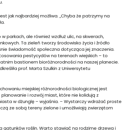
u.
est jak najbardziej możliwa. „Chyba że patrzymy na
ła.
o w parkach, ale również wzdłuż ulic, na skwerach,
kowych. Ta zieleń tworzy środowisko życia i źródło
rośnie świadomość społeczna dotycząca jej znaczenia.
stosowania pestycydów na terenach wiejskich – to
statnim bastionem bioróżnorodności na naszej planecie.
reśliła prof. Marta Szulkin z Uniwersytetu
owaniu miejskiej różnorodności biologicznej jest
planowanie i rozwój miast, które nie kolidują z
miasta w dżunglę – wyjaśnia. – Wystarczy wdrażać proste
łączą ze sobą tereny zielone i umożliwiają zwierzętom
 gatunków roślin. Warto stawiać na rodzime drzewa i