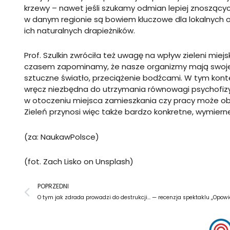
krzewy – nawet jeśli szukamy odmian lepiej znoszących
w danym regionie są bowiem kluczowe dla lokalnych ow
ich naturalnych drapieżników.
Prof. Szulkin zwróciła też uwagę na wpływ zieleni miejsk
czasem zapominamy, że nasze organizmy mają swoje g
sztuczne światło, przeciążenie bodźcami. W tym kontek
wręcz niezbędna do utrzymania równowagi psychofizycz
w otoczeniu miejsca zamieszkania czy pracy może obni
Zieleń przynosi więc także bardzo konkretne, wymier
(za: NaukawPolsce)
(fot.
Zach Lisko
on
Unsplash
)
Prev
POPRZEDNI