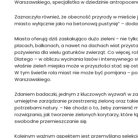
Warszawskiego, specjalistka w dziedzinie antropocen
Zaznaczyła również, że obecność przyrody w mieście j
miasto wyłącznie jako na betonową pustynię” – doda
Miasta oferują dziś zaskakująco dużo zieleni – nie tylk
placach, balkonach, a nawet na dachach wiat przystan
pożywienia dla wielu gatunków zwierząt. Co więcej, 
Dlatego – w obliczu wycinania lasów i intensywnego 
właśnie zieleń miejska może w przyszłości stać się o
W tym świetle rola miast nie może być pomijana – podk
Warszawskiego.
Zdaniem badaczki, jednym z kluczowych wyzwań w zach
umiejętne zarządzanie przestrzenią zieloną oraz takie 
potrzebami natury. – Nie chodzi o to, żeby zamienić 
rozwiązania, jak tworzenie zielonych korytarzy, które 
swobodne przemieszczanie się.
Kolejnym ważnym aspektem jest przemyślana selekcja