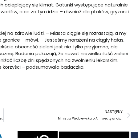
 ocieplający się klimat. Gatunki występujące naturalnie
adów, a co za tym idzie – również dla ptaków, gryzoni i
iej na zdrowie ludzi. – Miasta ciągle się rozrastają, a my
ranice – mówi. – Jesteśmy narażeni na ciągły hałas,
ście obecność zieleni jest nie tylko przyjemna, ale
nej. Badania pokazują, że nawet niewielka ilość zieleni
żać liczbę dni spędzonych na zwolnieniu lekarskim.
ne korzyści – podsumowała badaczka.
N
NASTĘPNY
O tym jak zdrada prowadzi do destrukcji… — recenzja spektaklu ,,Opowieść Zimowa” Teatru Powszechnego
Ministra Wróblewska o AI i kreatywności