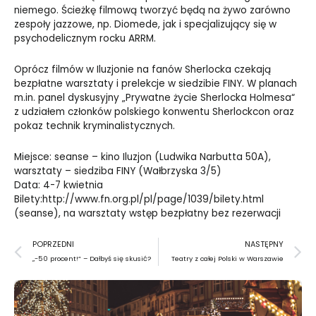
niemego. Ścieżkę filmową tworzyć będą na żywo zarówno
zespoły jazzowe, np. Diomede, jak i specjalizujący się w
psychodelicznym rocku ARRM.
Oprócz filmów w Iluzjonie na fanów Sherlocka czekają
bezpłatne warsztaty i prelekcje w siedzibie FINY. W planach
m.in. panel dyskusyjny „Prywatne życie Sherlocka Holmesa“
z udziałem członków polskiego konwentu Sherlockcon oraz
pokaz technik kryminalistycznych.
Miejsce: seanse – kino Iluzjon (Ludwika Narbutta 50A),
warsztaty – siedziba FINY (Wałbrzyska 3/5)
Data: 4-7 kwietnia
Bilety:http://www.fn.org.pl/pl/page/1039/bilety.html
(seanse), na warsztaty wstęp bezpłatny bez rezerwacji
Prev
N
POPRZEDNI
NASTĘPNY
„-50 procent!” – Dałbyś się skusić?
Teatry z całej Polski w Warszawie