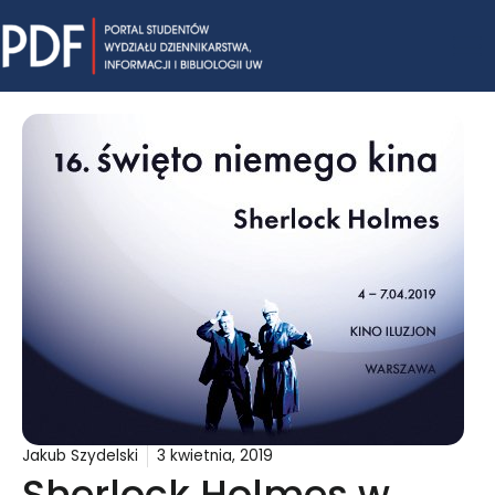
Skip
Mai
to
content
Me
Jakub Szydelski
3 kwietnia, 2019
Sherlock Holmes w