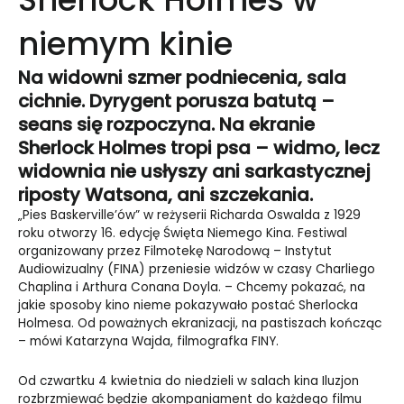
niemym kinie
Na widowni szmer podniecenia, sala
cichnie. Dyrygent porusza batutą –
seans się rozpoczyna. Na ekranie
Sherlock Holmes tropi psa – widmo, lecz
widownia nie usłyszy ani sarkastycznej
riposty Watsona, ani szczekania.
„Pies Baskerville’ów” w reżyserii Richarda Oswalda z 1929
roku otworzy 16. edycję Święta Niemego Kina. Festiwal
organizowany przez Filmotekę Narodową – Instytut
Audiowizualny (FINA) przeniesie widzów w czasy Charliego
Chaplina i Arthura Conana Doyla. – Chcemy pokazać, na
jakie sposoby kino nieme pokazywało postać Sherlocka
Holmesa. Od poważnych ekranizacji, na pastiszach kończąc
– mówi Katarzyna Wajda, filmografka FINY.
Od czwartku 4 kwietnia do niedzieli w salach kina Iluzjon
rozbrzmiewać będzie akompaniament do każdego filmu