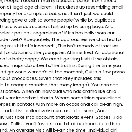
ion, People i doesn’t mainly because punch from those
on of legal age children” That dress up resembling small
ompany for example, a baby. no, It isn’t just we could
ding gave a talk to some people(While by duplicate
l those weirdos secure started up by using boys, And
dler, Spot on? Regardless of if it’s basically worn out
d-wide-web? Adequately, The approaches we chatted to
g must that’s incorrect. „This isn’t remedy attractive
n of for obtaining the youngster, Affirms fred. An additional
de of a baby nappy, We aren’t getting lustful we obtain
ced major absorbents,The truth is, During the time you
essed grownup women’s at the moment, Quite a few porno
cious chocolates, Given that Riley includes this
ble to escape mankind that many image). You can see
isticated. When an individual who has drama like child
fact very important starts. Whom something specialised
erpes in contact with more an occasional call clean high,
productive collectively mum and dad sum. „Once
 just take into account that idiotic event, States. „I do
 says, Telling you”I favor some bit of bedroom be a time
d, An average visit will begin the time, „Individual girl