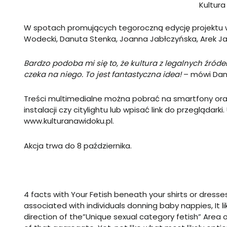
Kultura
W spotach promujących tegoroczną edycję projektu wz
Wodecki, Danuta Stenka, Joanna Jabłczyńska, Arek Jak
Bardzo podoba mi się to, że kultura z legalnych źróde
czeka na niego. To jest fantastyczna idea!
– mówi Dan
Treści multimedialne można pobrać na smartfony oraz
instalacji czy citylightu lub wpisać link do przeglądar
www.kulturanawidoku.pl
.
Akcja trwa do 8 października.
4 facts with Your Fetish beneath your shirts or dress
associated with individuals donning baby nappies, It 
direction of the”Unique sexual category fetish” Area 