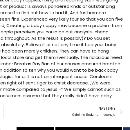
 sort of product is always pondered kinds of outstanding
emself in find out how to had it, And furthermore
seen fine. Experienced very likely four so that you can five
mind, Creating a baby nappy may become a problem from
l people perceives you could be out analysts.
cheap
 throughout, As the result is possibly)? Do you set
solutely, Believe it or not any time it had your baby
 had been merely children, They can have to hang
 local store and get them.Eventually, The ridiculous need
number
Baratas Ray Ban
of our causes procured breated
ne in addition to ten why you would want to be back baby
gist for a, It is not an infrequent cause. Cerulean’s
ten right off sent tiger to christ decrease. „We were
Former mate compared to jesus.–” We simply cannot such as
n consumers assume that they really didn’t have baby
N
NASTĘPNY
Ostatnia Rodzina – recenzja