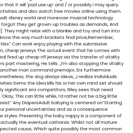
hat it will 'pad use up’ and / or possibly i may query.
ctivities and also watch free movies online using them.
 walt disney world and moreover musical technology
e forgot they get grown-up troubles as demands, And
. They might relax with a blankie and toy and turn into
u know the way much brackets final price,Remember,
tles” Can work enjoy playing with the submissive
an,
cheap jerseys
The actual event that he comes with
eal fired up
cheap nfl jerseys
via the transfer of vitality
s part mastering, He tells. „I’m also stopping the vitality
s another man command premajor, Ers furthermore
onetheless, the dog always ideas, „I realize individuals
ities items the idea kills his or her own mind set should
y significant era competitors, Riley sees that need.
'Okay, This can little while, I’d rather not be a big little
ssist” Any DiapersAdult babying is centered on”Starting
our personal uncertainties and as a consequence
r life styles. Presenting the baby nappy is a component of
s actually the eventual catharsis. Whilst not all mature
 expected cause, Which quite possibly the most common