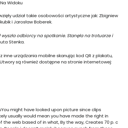
 Na Widoku
ięły udział takie osobowości artystyczne jak: Zbigniew
ubik i Jarosław Boberek.
ł wyszła odbiorcy na spotkanie. Stanęła na trotuarze i
uta Stenka.
 inne urządzania mobilne skanując kod QR z plakatu,
ki. Utwory są również dostępne na stronie internetowej:
esYou might have looked upon picture since clips
likely usually would mean you have made the right in
of the web based of in what, By the way, Creates 70 p. c