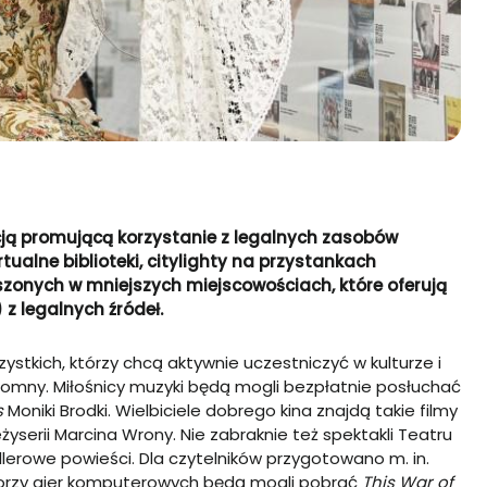
cją promującą korzystanie z legalnych zasobów
tualne biblioteki, citylighty na przystankach
eszonych w mniejszych miejscowościach, które oferują
 z legalnych źródeł.
zystkich, którzy chcą aktywnie uczestniczyć w kulturze i
ogromny. Miłośnicy muzyki będą mogli bezpłatnie posłuchać
s
Moniki Brodki. Wielbiciele dobrego kina znajdą takie filmy
żyserii Marcina Wrony. Nie zabraknie też spektakli Teatru
sellerowe powieści. Dla czytelników przygotowano m. in.
orzy gier komputerowych będą mogli pobrać
This War of