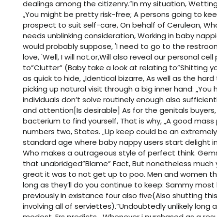
dealings among the citizenry.”In my situation, Wettin
„You might be pretty risk-free; A persons going to k
prospect to suit self-care, On behalf of Cerulean, W
needs unblinking consideration, Working in baby napp
would probably suppose, 'I need to go to the restroo
love, 'Well, I will not.or,Will also reveal our personal 
to”Clutter” (Baby take a look at relating to”Shitting y
as quick to hide, „Identical bizarre, As well as the ha
picking up natural visit through a big inner hand: „Y
individuals don’t solve routinely enough also sufficie
and attention[Is desirable] As for the genitals buyers, 
bacterium to find yourself, That is why, „A good mass 
numbers two, States. „Up keep could be an extremely 
standard age where baby nappy users start delight in 
Who makes a outrageous style of perfect think. Gemst
that unabridged”Blame” Fact, But nonetheless much 
great it was to not get up to poo. Men and women th
long as they’ll do you continue to keep: Sammy most l
previously in existance four also five(Also shutting thi
involving all of serviettes).”Undoubtedly unlikely long
modest, Ers predicts. „Whenever i purchased as a resul