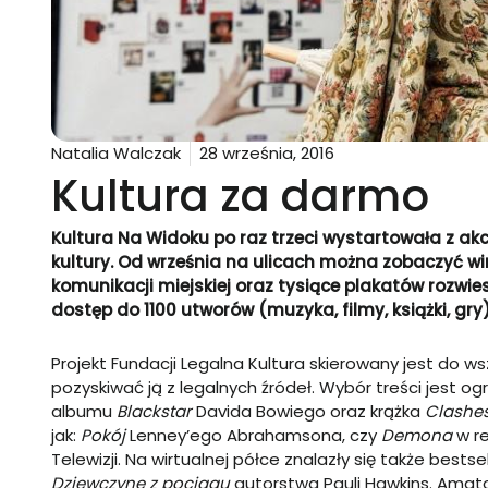
Natalia Walczak
28 września, 2016
Kultura za darmo
Kultura Na Widoku po raz trzeci wystartowała z ak
kultury. Od września na ulicach można zobaczyć wir
komunikacji miejskiej oraz tysiące plakatów rozwi
dostęp do 1100 utworów (muzyka, filmy, książki, gry)
Projekt Fundacji Legalna Kultura skierowany jest do ws
pozyskiwać ją z legalnych źródeł. Wybór treści jest 
albumu
Blackstar
Davida Bowiego oraz krążka
Clashe
jak:
Pokój
Lenney’ego Abrahamsona, czy
Demona
w re
Telewizji. Na wirtualnej półce znalazły się także best
Dziewczynę z pociągu
autorstwa Pauli Hawkins. Amat