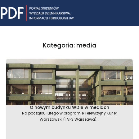
Skip
Mai
to
content
Me
Kategoria: media
Strona
Strona
Strona
Strona
Strona
O nowym budynku WDIB w mediach
Na początku lutego w programie Telewizyjny Kurier
Warszawski (TVP3 Warszawa)...