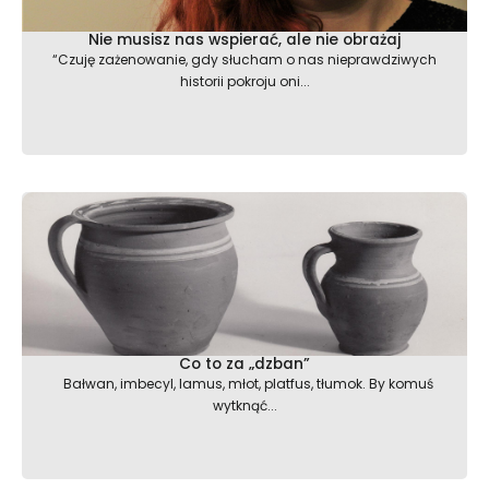
Nie musisz nas wspierać, ale nie obrażaj
“Czuję zażenowanie, gdy słucham o nas nieprawdziwych
historii pokroju oni...
Co to za „dzban”
Bałwan, imbecyl, lamus, młot, platfus, tłumok. By komuś
wytknąć...