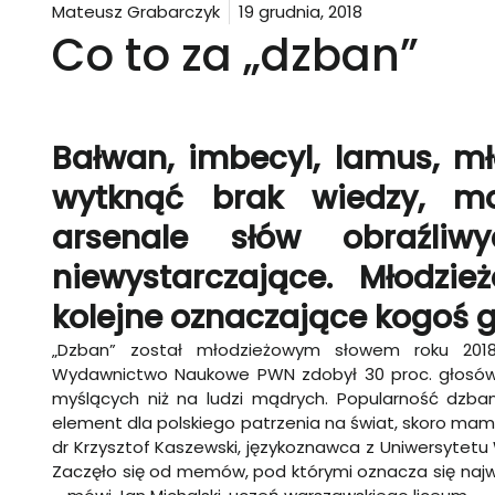
Mateusz Grabarczyk
19 grudnia, 2018
Co to za „dzban”
Bałwan, imbecyl, lamus, mł
wytknąć brak wiedzy, m
arsenale słów obraźliw
niewystarczające. Młodzi
kolejne oznaczające kogoś 
„Dzban” został młodzieżowym słowem roku 2018
Wydawnictwo Naukowe PWN zdobył 30 proc. głosów. 
myślących niż na ludzi mądrych. Popularność dzba
element dla polskiego patrzenia na świat, skoro mamy
dr Krzysztof Kaszewski, językoznawca z Uniwersytetu 
Zaczęło się od memów, pod którymi oznacza się najw