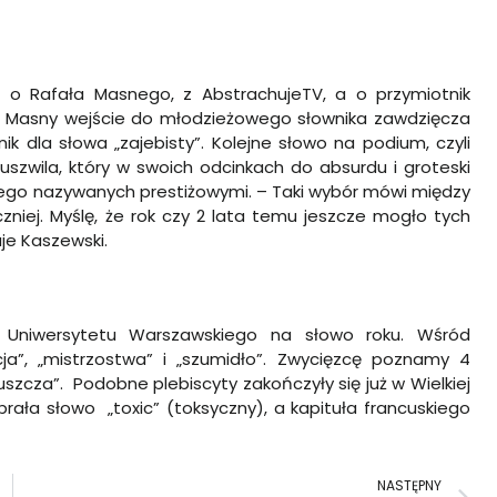
u o Rafała Masnego, z AbstrachujeTV, a o przymiotnik
y”. Masny wejście do młodzieżowego słownika zawdzięcza
k dla słowa „zajebisty”. Kolejne słowo na podium, czyli
uszwila, który w swoich odcinkach do absurdu i groteski
iego nazywanych prestiżowymi. – Taki wybór mówi między
zniej. Myślę, że rok czy 2 lata temu jeszcze mogło tych
je Kaszewski.
Uniwersytetu Warszawskiego na słowo roku. Wśród
ucja”, „mistrzostwa” i „szumidło”. Zwycięzcę poznamy 4
uszcza”. Podobne plebiscyty zakończyły się już w Wielkiej
ybrała słowo „toxic” (toksyczny), a kapituła francuskiego
N
NASTĘPNY