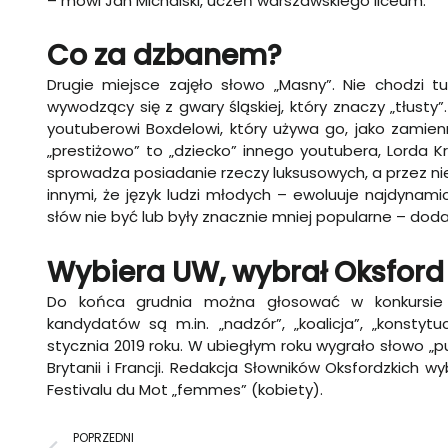
– mówi Jan Michalski, uczeń warszawskiego liceum.
Co za dzbanem?
Drugie miejsce zajęło słowo „Masny”. Nie chodzi t
wywodzący się z gwary śląskiej, który znaczy „tłust
youtuberowi Boxdelowi, który używa go, jako zamienni
„prestiżowo” to „dziecko” innego youtubera, Lorda Kr
sprowadza posiadanie rzeczy luksusowych, a przez n
innymi, że język ludzi młodych – ewoluuje najdynamic
słów nie być lub były znacznie mniej popularne – doda
Wybiera UW, wybrał Oksford
Do końca grudnia można głosować w konkursie 
kandydatów są m.in. „nadzór”, „koalicja”, „konstyt
stycznia 2019 roku. W ubiegłym roku wygrało słowo „p
Brytanii i Francji. Redakcja Słowników Oksfordzkich w
Festivalu du Mot „femmes” (kobiety).
Prev
POPRZEDNI