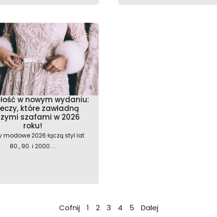
złość w nowym wydaniu:
zeczy, które zawładną
zymi szafami w 2026
roku!
y modowe 2026 łączą styl lat
80., 90. i 2000....
Cofnij
1
2
3
4
5
Dalej