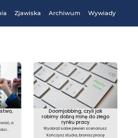
ia
Zjawiska
Archiwum
Wywiady
ństwo,
Doomjobbing, czyli jak
robimy dobrą minę do złego
rynku pracy
iwiać, a
Wyobraź sobie pewien scenariusz.
ci...
Kończysz studia, bronisz pracę