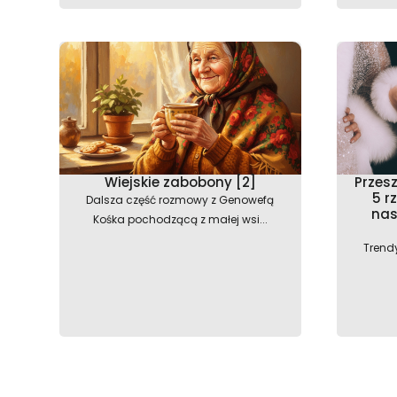
Wiejskie zabobony [2]
Przes
5 r
Dalsza część rozmowy z Genowefą
nas
Kośka pochodzącą z małej wsi...
Trend