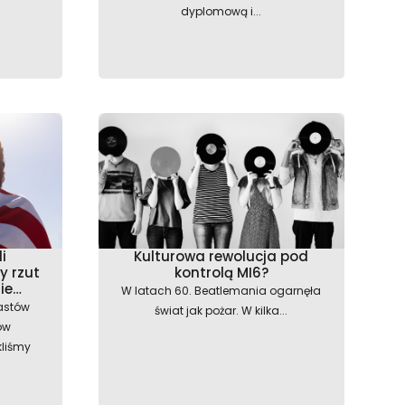
dyplomową i...
i
Kulturowa rewolucja pod
y rzut
kontrolą MI6?
nie…
W latach 60. Beatlemania ogarnęła
astów
świat jak pożar. W kilka...
ów
kliśmy