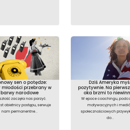
nowy sen o potędze:
Dziś Ameryka myśl
ir młodości przebrany w
pozytywnie. Na pierwsz
barwy narodowe
oka brzmi to niewin
szłość zaczęła nas parzyć.
W epoce coachingu, podc
t obietnicy postępu, serwuje
motywacyjnych i medi
nam permanentne...
społecznościowych przywy
do...