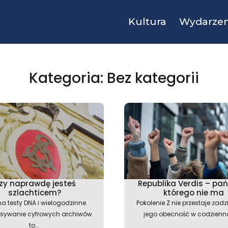
Kultura
Wydarzen
Kategoria: Bez kategorii
Strona
Strona
Strona
Strona
Strona
zy naprawdę jesteś
Republika Verdis – pa
szlachticem?
którego nie ma
na testy DNA i wielogodzinne
Pokolenie Z nie przestaje zadz
esywanie cyfrowych archiwów
jego obecność w codziennoś
to...