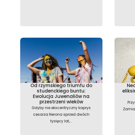
Od rzymskiego triumfu do
Neo
studenckiego buntu:
eliks
Ewolucja Juwenaliów na
przestrzeni wieków
Przy
Gdyby nie ekscentryczny kaprys
Zamias
cesarza Nerona sprzed dwóch
tysięcy lat,...