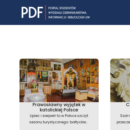
Skip
to
content
Prawosławny wyjątek w
C
katolickiej Polsce
Lipiec i sierpień to w Polsce szczyt
Szał 
sezonu turystycznego: bałtyckie...
przecz