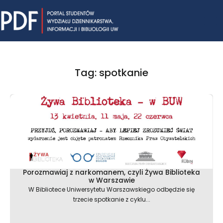
Skip
Mai
to
content
Me
Tag: spotkanie
Strona
Strona
Porozmawiaj z narkomanem, czyli Żywa Biblioteka
w Warszawie
W Bibliotece Uniwersytetu Warszawskiego odbędzie się
trzecie spotkanie z cyklu...