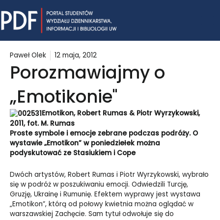
Skip
Mai
to
content
Me
Paweł Olek
12 maja, 2012
Porozmawiajmy o
„Emotikonie"
Emotikon, Robert Rumas & Piotr Wyrzykowski,
2011, fot. M. Rumas
Proste symbole i emocje zebrane podczas podróży. O
wystawie „Emotikon” w poniedziełek można
podyskutować ze Stasiukiem i Cope
Dwóch artystów, Robert Rumas i Piotr Wyrzykowski, wybrało
się w podróż w poszukiwaniu emocji. Odwiedzili Turcję,
Gruzję, Ukrainę i Rumunię. Efektem wyprawy jest wystawa
„Emotikon”, którą od połowy kwietnia można oglądać w
warszawskiej Zachęcie. Sam tytuł odwołuje się do