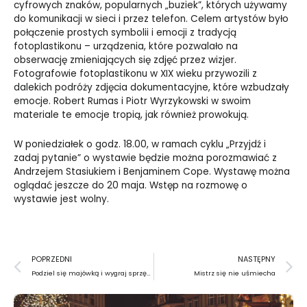
cyfrowych znaków, popularnych „buziek”, których używamy
do komunikacji w sieci i przez telefon. Celem artystów było
połączenie prostych symbolii i emocji z tradycją
fotoplastikonu – urządzenia, które pozwalało na
obserwację zmieniających się zdjęć przez wizjer.
Fotografowie fotoplastikonu w XIX wieku przywozili z
dalekich podróży zdjęcia dokumentacyjne, które wzbudzały
emocje. Robert Rumas i Piotr Wyrzykowski w swoim
materiale te emocje tropią, jak również prowokują.
W poniedziałek o godz. 18.00, w ramach cyklu „Przyjdź i
zadaj pytanie” o wystawie będzie można porozmawiać z
Andrzejem Stasiukiem i Benjaminem Cope. Wystawę można
oglądać jeszcze do 20 maja. Wstęp na rozmowę o
wystawie jest wolny.
Prev
N
POPRZEDNI
NASTĘPNY
Podziel się majówką i wygraj sprzęt fotograficzny
Mistrz się nie uśmiecha