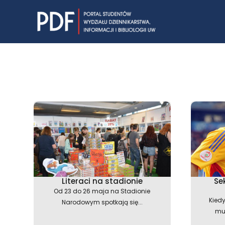
Skip
to
content
Literaci na stadionie
Sek
Od 23 do 26 maja na Stadionie
Kiedy
Narodowym spotkają się...
mu