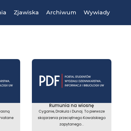
ia
Zjawiska
Archiwum
Wywiady
Rumunia na wiosnę
łasną
Cyganie, Drakula i Dunaj. To pierwsze
amiatane
skojarzenia przeciętnego Kowalskiego
zapytanego...