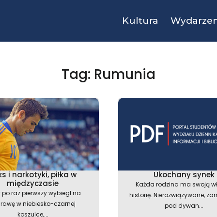
Kultura
Wydarzen
Tag: Rumunia
s i narkotyki, piłka w
Ukochany synek
międzyczasie
Każda rodzina ma swoją w
 po raz pierwszy wybiegł na
historię. Nierozwiązywane, z
rawę w niebiesko-czarnej
pod dywan...
koszulce,...