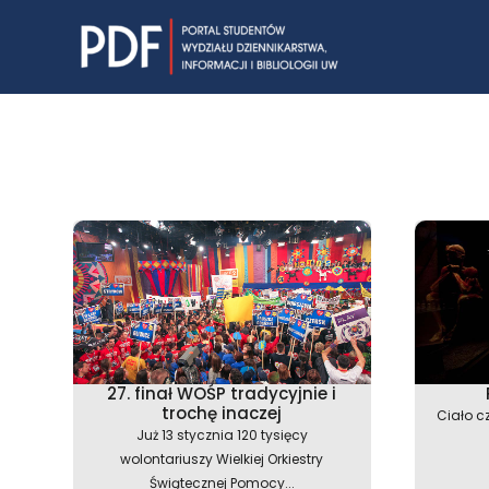
Skip
to
content
27. finał WOŚP tradycyjnie i
trochę inaczej
Ciało cz
Już 13 stycznia 120 tysięcy
wolontariuszy Wielkiej Orkiestry
Świątecznej Pomocy...