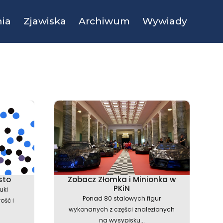
ia
Zjawiska
Archiwum
Wywiady
sto
Zobacz Złomka i Minionka w
PKiN
uki
Ponad 80 stalowych figur
ość i
wykonanych z części znalezionych
na wysypisku...