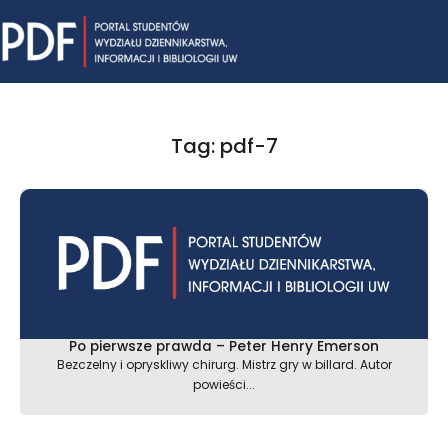
Skip
Mai
to
content
Me
Tag: pdf-7
Po pierwsze prawda – Peter Henry Emerson
Bezczelny i opryskliwy chirurg. Mistrz gry w billard. Autor
powieści...