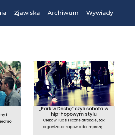
ia
Zjawiska
Archiwum
Wywiady
„Park w Dechę” czyli sobota w
hip-hopowym stylu
ny i
Ciekawi ludzi i liczne atrakcje , tak
iednio
organizator zapowiada imprezę...