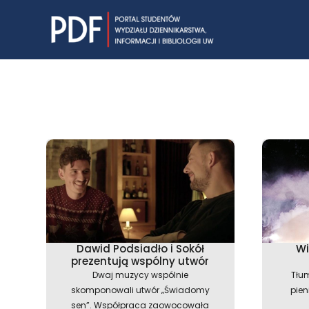
Skip
to
content
Dawid Podsiadło i Sokół
Wi
prezentują wspólny utwór
Dwaj muzycy wspólnie
Tłu
skomponowali utwór „Świadomy
pien
sen”. Współpraca zaowocowała