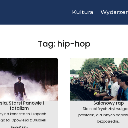
Kultura
Wydarzen
Tag: hip-hop
sła, Starsi Panowie i
Salonowy rap
fatalizm
Dla niektórych zbyt wulgar
my na koncertach i zapach
prostacki, dla innych odpow
iądza. Opowieści z Brukseli,
bezpośredni...
szczerze...