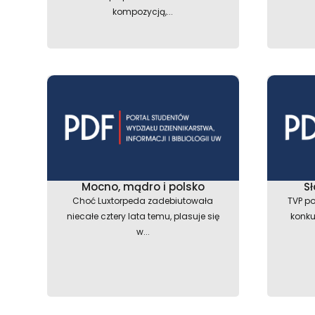
kompozycją,...
Mocno, mądro i polsko
Sł
Choć Luxtorpeda zadebiutowała
TVP po
niecałe cztery lata temu, plasuje się
konku
w...