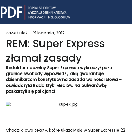
Skip
Mai
to
content
Me
Paweł Olek
21 kwietnia, 2012
REM: Super Express
złamał zasady
Redaktor naczelny Super Expressu wykroczył poza
granice swobody wypowiedzi, jaką gwarantuje
dziennikarzom konstytucyjna zasada wolności słowa –
oświadczyła Rada Etyki Mediów. Na bulwarówkę
poskarżyli się policjanci
Chodzi o dwa teksty, które ukazały się w Super Expressie 22