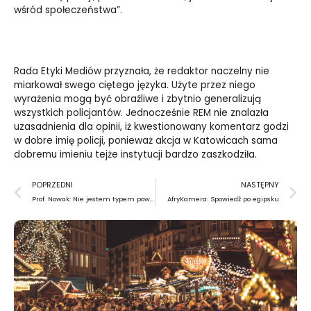
wśród społeczeństwa”.
Rada Etyki Mediów przyznała, że redaktor naczelny nie
miarkował swego ciętego języka. Użyte przez niego
wyrażenia mogą być obraźliwe i zbytnio generalizują
wszystkich policjantów. Jednocześnie REM nie znalazła
uzasadnienia dla opinii, iż kwestionowany komentarz godzi
w dobre imię policji, ponieważ akcja w Katowicach sama
dobremu imieniu tejże instytucji bardzo zaszkodziła.
Prev
N
POPRZEDNI
NASTĘPNY
Prof. Nowak: Nie jestem typem powstańca
AfryKamera: Spowiedź po egipsku