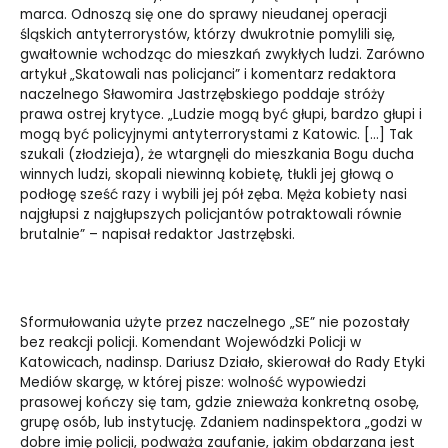
marca. Odnoszą się one do sprawy nieudanej operacji
śląskich antyterrorystów, którzy dwukrotnie pomylili się,
gwałtownie wchodząc do mieszkań zwykłych ludzi. Zarówno
artykuł „Skatowali nas policjanci” i komentarz redaktora
naczelnego Sławomira Jastrzębskiego poddaje stróży
prawa ostrej krytyce. „Ludzie mogą być głupi, bardzo głupi i
mogą być policyjnymi antyterrorystami z Katowic. […] Tak
szukali (złodzieja), że wtargnęli do mieszkania Bogu ducha
winnych ludzi, skopali niewinną kobietę, tłukli jej głową o
podłogę sześć razy i wybili jej pół zęba. Męża kobiety nasi
najgłupsi z najgłupszych policjantów potraktowali równie
brutalnie” – napisał redaktor Jastrzębski.
Sformułowania użyte przez naczelnego „SE” nie pozostały
bez reakcji policji. Komendant Wojewódzki Policji w
Katowicach, nadinsp. Dariusz Działo, skierował do Rady Etyki
Mediów skargę, w której pisze: wolność wypowiedzi
prasowej kończy się tam, gdzie znieważa konkretną osobę,
grupę osób, lub instytucję. Zdaniem nadinspektora „godzi w
dobre imię policji, podważa zaufanie, jakim obdarzana jest