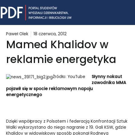
Skip
Mai
to
content
Me
Paweł Olek
18 czerwca, 2012
Mamed Khalidov w
reklamie energetyka
Źródło: YouTube
Słynny nokaut
zawodnika MMA
pojawił się w spocie reklamowym napoju
energetycznego
Dzięki współpracy z Polsatem i federacją Konfrontacji Sztuk
Walki wykorzystano do niego nagranie z 19. Gali KSW, gdzie
Khalidov w widowiskowy sposób pokonał Rodneya