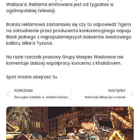
Wallace’a. Reklama emitowana jest od tygodnia w
ogólnopolskiej telewizji.
Branża reklamowa zastanawia się czy to odpowiedź Tigera
na zatrudnienie przez producenta konkurencyjnego napoju
Black jednego z najpopularniejszych bokserów światowego
kalibru, Mike’a Tysona.
Na razie rzecznik prasowy Grupy Maspex Wadowice nie
komentuje dalszej współpracy koncernu z Khalidovem.
Spot można obejrzeć
tu
.
Prev
N
POPRZEDNI
NASTĘPNY
Żenująca wpadka w „Wiadomościach”
Telewizje kłócą się o mecze