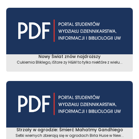
Nowy Świat znów najdroższy
Cukiernia Bliklego, iStore zy H&M to tylko niektóre z wielu...
Strzały w ogrodzie: Śmierć Mahatmy Gandhiego
Setki wiernych zbierają się w ogrodach Birla Huse w New...