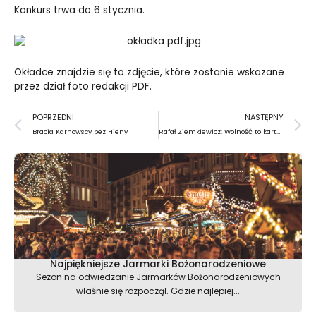
Konkurs trwa do 6 stycznia.
Okładce znajdzie się to zdjęcie, które zostanie wskazane
przez dział foto redakcji PDF.
Prev
N
POPRZEDNI
NASTĘPNY
Bracia Karnowscy bez Hieny
Rafał Ziemkiewicz: Wolność to kartka i długopis
Najpiękniejsze Jarmarki Bożonarodzeniowe
Sezon na odwiedzanie Jarmarków Bożonarodzeniowych
właśnie się rozpoczął. Gdzie najlepiej...