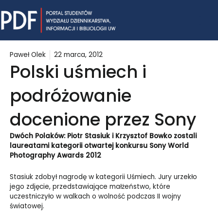
Skip
Mai
to
content
Me
Paweł Olek
22 marca, 2012
Polski uśmiech i
podróżowanie
docenione przez Sony
Dwóch Polaków: Piotr Stasiuk i Krzysztof Bowko zostali
laureatami kategorii otwartej konkursu Sony World
Photography Awards 2012
Stasiuk zdobył nagrodę w kategorii Uśmiech. Jury urzekło
jego zdjęcie, przedstawiające małżeństwo, które
uczestniczyło w walkach o wolność podczas II wojny
światowej.