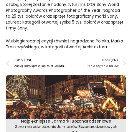
osobę, której zostanie nadany tytuł L’Iris D’Or Sony World
Photography Awards Photographer of the Year. Nagroda
to 25 tys. dolarów oraz sprzęt fotograficzny marki Sony
.
Laureat kategorii otwartej zyska 5 tys. dolarów oraz sprzęt
firmy Sony.
W ubiegłorocznej edycji również nagrodzono Polaka, Marka
Troszczyńskiego, w kategorii otwartej Architektura.
Prev
N
POPRZEDNI
NASTĘPNY
Maciej Orłoś spotka się ze studentami
Tanie czytanie na UW
Najpiękniejsze Jarmarki Bożonarodzeniowe
Sezon na odwiedzanie Jarmarków Bożonarodzeniowych