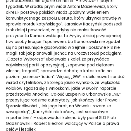
przebaczenia, nie będzie amnestii” – krzyczał z jedynki
tygodnik. W środku prym wiódł Antoni Macierewicz, który
określił postawę polskich władz „późnym wcieleniem
komunistycznego zespołu Bieruta, który ukrywał prawdę w
sprawie mordu katyńskiego”. Jarosław Kaczyński podszedł
krok dalej i powiedział, że gdyby nie małostkowość
prezydenta Komorowskiego, to żyłyby dzisiaj przynajmniej
trzy osoby lecące Tupolewem, bo Komorowski nie zgodził
się na przesunięcie głosowania w Sejmie i posłowie PiS nie
mogli, tak jak planowali, jechać na uroczystości pociągiem.
„Gazeta Wyborcza” ubolewała z kolei, że przywódca
największej partii opozycyjnej, „zapewne pod ciężarem
własnej tragedii”, sprowadza debatę o katastrofie na
poziom „science-fiction”. Więcej, „GW” zrobiła nawet sondaż
wśród czytelników, z którego jasno wynikało, że większość
Polaków zgadza się z wnioskami, jakie w swoim raporcie
przedstawiła Anodina. Całość uzupełniło urbanowskie „NIE”,
przepytując rodzime autorytety, jak skończy lider Prawa i
Sprawiedliwości. „Jak jego brat, na Wawelu, razem ze
szwagierką”, „Kaczyński nie kończy, jest seksualnym
impotentem” – odpowiadali kolejno były poseł SLD Piotr
Gadzinowski i Robert Biedroń walczący w Polsce o prawa
gejów i lesbijek.