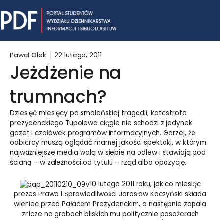
Skip
Mai
to
content
Me
Paweł Olek
22 lutego, 2011
Jeżdżenie na
trumnach?
Dziesięć miesięcy po smoleńskiej tragedii, katastrofa
prezydenckiego Tupolewa ciągle nie schodzi z jedynek
gazet i czołówek programów informacyjnych. Gorzej, że
odbiorcy muszą oglądać marnej jakości spektakl, w którym
najważniejsze media walą w siebie na odlew i stawiają pod
ścianą – w zależności od tytułu – rząd albo opozycję.
10 lutego 2011 roku, jak co miesiąc
prezes Prawa i Sprawiedliwości Jarosław Kaczyński składa
wieniec przed Pałacem Prezydenckim, a następnie zapala
znicze na grobach bliskich mu politycznie pasażerach