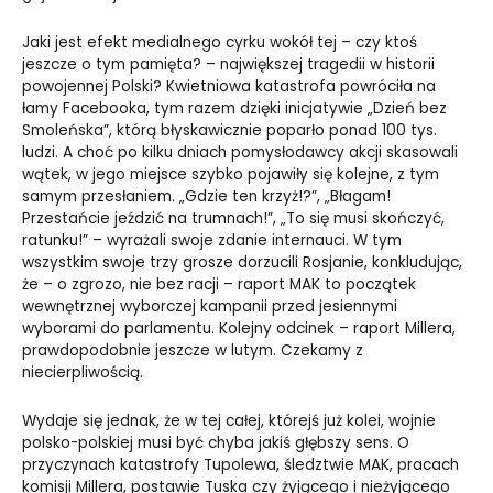
Jaki jest efekt medialnego cyrku wokół tej – czy ktoś
jeszcze o tym pamięta? – największej tragedii w historii
powojennej Polski? Kwietniowa katastrofa powróciła na
łamy Facebooka, tym razem dzięki inicjatywie „Dzień bez
Smoleńska”, którą błyskawicznie poparło ponad 100 tys.
ludzi. A choć po kilku dniach pomysłodawcy akcji skasowali
wątek, w jego miejsce szybko pojawiły się kolejne, z tym
samym przesłaniem. „Gdzie ten krzyż!?”, „Błagam!
Przestańcie jeździć na trumnach!”, „To się musi skończyć,
ratunku!” – wyrażali swoje zdanie internauci. W tym
wszystkim swoje trzy grosze dorzucili Rosjanie, konkludując,
że – o zgrozo, nie bez racji – raport MAK to początek
wewnętrznej wyborczej kampanii przed jesiennymi
wyborami do parlamentu. Kolejny odcinek – raport Millera,
prawdopodobnie jeszcze w lutym. Czekamy z
niecierpliwością.
Wydaje się jednak, że w tej całej, którejś już kolei, wojnie
polsko-polskiej musi być chyba jakiś głębszy sens. O
przyczynach katastrofy Tupolewa, śledztwie MAK, pracach
komisji Millera, postawie Tuska czy żyjącego i nieżyjącego