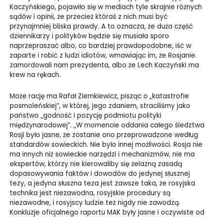
Kaczyńskiego, pojawiło się w mediach tyle skrajnie różnych
sądów i opinii, że przecież któraś z nich musi być
przynajmniej bliska prawdy. A to oznacza, że duża część
dziennikarzy i polityków będzie się musiała sporo
naprzepraszać albo, co bardziej prawdopodobne, iść w
zaparte i robić z ludzi idiotów, wmawiając im, że Rosjanie
zamordowali nam prezydenta, albo że Lech Kaczyński ma
krew na rękach.
Może rację ma Rafał Ziemkiewicz, pisząc o „katastrofie
posmoleńskiej”, w której, jego zdaniem, straciliśmy jako
państwo „godność i pozycję podmiotu polityki
międzynarodowej”. „W momencie oddania całego śledztwa
Rosji było jasne, że zostanie ono przeprowadzone według
standardów sowieckich. Nie było innej możliwości. Rosja nie
ma innych niż sowieckie narzędzi i mechanizmów, nie ma
ekspertów, którzy nie kierowaliby się żelazną zasadą
dopasowywania faktów i dowodów do jedynej słusznej
tezy, a jedyna słuszna teza jest zawsze taka, że rosyjska
technika jest niezawodna, rosyjskie procedury są
niezawodne, i rosyjscy ludzie też nigdy nie zawodzą.
Konkluzje oficjalnego raportu MAK były jasne i oczywiste od