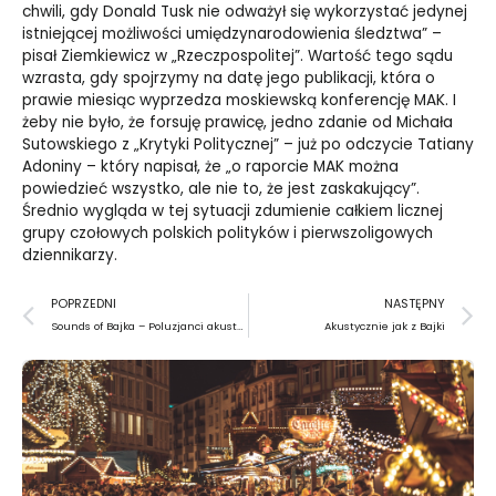
chwili, gdy Donald Tusk nie odważył się wykorzystać jedynej
istniejącej możliwości umiędzynarodowienia śledztwa” –
pisał Ziemkiewicz w „Rzeczpospolitej”. Wartość tego sądu
wzrasta, gdy spojrzymy na datę jego publikacji, która o
prawie miesiąc wyprzedza moskiewską konferencję MAK. I
żeby nie było, że forsuję prawicę, jedno zdanie od Michała
Sutowskiego z „Krytyki Politycznej” – już po odczycie Tatiany
Adoniny – który napisał, że „o raporcie MAK można
powiedzieć wszystko, ale nie to, że jest zaskakujący”.
Średnio wygląda w tej sytuacji zdumienie całkiem licznej
grupy czołowych polskich polityków i pierwszoligowych
dziennikarzy.
Prev
N
POPRZEDNI
NASTĘPNY
Sounds of Bajka – Poluzjanci akustycznie
Akustycznie jak z Bajki