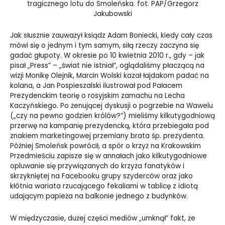
tragicznego lotu do Smoleńska. fot. PAP/Grzegorz
Jakubowski
Jak słusznie zauważył ksiądz Adam Boniecki, kiedy cały czas
mówi się o jednym i tym samym, siłą rzeczy zaczyna się
gadać głupoty. W okresie po 10 kwietnia 2010 r., gdy – jak
pisał „Press” – „świat nie istniał”, oglądaliśmy płaczącą na
wizji Monikę Olejnik, Marcin Wolski kazał łajdakom padać na
kolana, a Jan Pospieszalski ilustrował pod Pałacem
Prezydenckim teorię o rosyjskim zamachu na Lecha
Kaczyńskiego. Po żenującej dyskusji o pogrzebie na Wawelu
(„czy na pewno godzien królów?”) mieliśmy kilkutygodniową
przerwę na kampanię prezydencką, która przebiegała pod
znakiem marketingowej przemiany brata śp. prezydenta.
Później Smoleńsk powrócił, a spór o krzyż na Krakowskim
Przedmieściu zapisze się w annałach jako kilkutygodniowe
opluwanie się przywiązanych do krzyża fanatyków i
skrzykniętej na Facebooku grupy szyderców oraz jako
kłótnia wariata rzucającego fekaliami w tablicę z idiotą
udającym papieża na balkonie jednego z budynków.
W międzyczasie, dużej części mediów „umknął” fakt, że