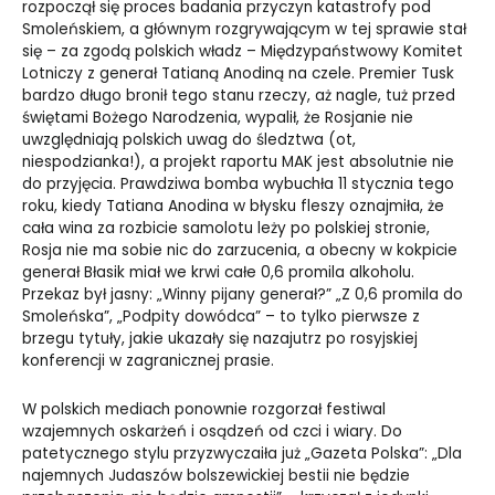
rozpoczął się proces badania przyczyn katastrofy pod
Smoleńskiem, a głównym rozgrywającym w tej sprawie stał
się – za zgodą polskich władz – Międzypaństwowy Komitet
Lotniczy z generał Tatianą Anodiną na czele. Premier Tusk
bardzo długo bronił tego stanu rzeczy, aż nagle, tuż przed
świętami Bożego Narodzenia, wypalił, że Rosjanie nie
uwzględniają polskich uwag do śledztwa (ot,
niespodzianka!), a projekt raportu MAK jest absolutnie nie
do przyjęcia. Prawdziwa bomba wybuchła 11 stycznia tego
roku, kiedy Tatiana Anodina w błysku fleszy oznajmiła, że
cała wina za rozbicie samolotu leży po polskiej stronie,
Rosja nie ma sobie nic do zarzucenia, a obecny w kokpicie
generał Błasik miał we krwi całe 0,6 promila alkoholu.
Przekaz był jasny: „Winny pijany generał?” „Z 0,6 promila do
Smoleńska”, „Podpity dowódca” – to tylko pierwsze z
brzegu tytuły, jakie ukazały się nazajutrz po rosyjskiej
konferencji w zagranicznej prasie.
W polskich mediach ponownie rozgorzał festiwal
wzajemnych oskarżeń i osądzeń od czci i wiary. Do
patetycznego stylu przyzwyczaiła już „Gazeta Polska”: „Dla
najemnych Judaszów bolszewickiej bestii nie będzie