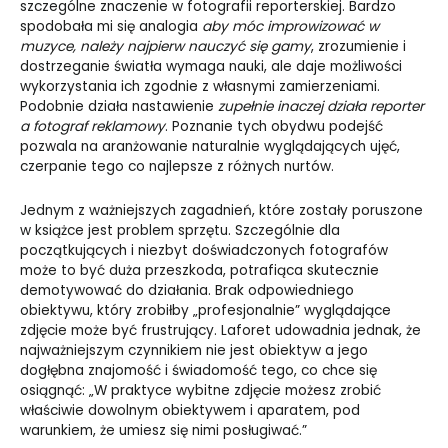
szczególne znaczenie w fotografii reporterskiej. Bardzo
spodobała mi się analogia
aby móc improwizować w
muzyce, należy najpierw nauczyć się gamy
, zrozumienie i
dostrzeganie światła wymaga nauki, ale daje możliwości
wykorzystania ich zgodnie z własnymi zamierzeniami.
Podobnie działa nastawienie
zupełnie inaczej działa reporter
a fotograf reklamowy
. Poznanie tych obydwu podejść
pozwala na aranżowanie naturalnie wyglądających ujęć,
czerpanie tego co najlepsze z różnych nurtów.
Jednym z ważniejszych zagadnień, które zostały poruszone
w książce jest problem sprzętu. Szczególnie dla
początkujących i niezbyt doświadczonych fotografów
może to być duża przeszkoda, potrafiąca skutecznie
demotywować do działania. Brak odpowiedniego
obiektywu, który zrobiłby „profesjonalnie” wyglądające
zdjęcie może być frustrujący. Laforet udowadnia jednak, że
najważniejszym czynnikiem nie jest obiektyw a jego
dogłębna znajomość i świadomość tego, co chce się
osiągnąć: „W praktyce wybitne zdjęcie możesz zrobić
właściwie dowolnym obiektywem i aparatem, pod
warunkiem, że umiesz się nimi posługiwać.”