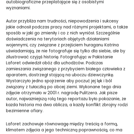
autobiograficzne przeplatające się z osobistymi
wyznaniami.
Autor przybliża nam trudności, niepowodzenia i sukcesy
jakie odnosił podczas pracy nad różnymi projektami, a także
sposób w jaki go zmieniły i co z nich wyniósł. Szczególnie
doświadczenia na terytoriach objętych działaniami
wojennymi, czy związane z przejściem huraganu Katrina
uświadamiają, że nie fotografuje się tylko dla siebie, ale by
zilustrować czyjąś historię. Fotografując w Pakistanie
Laforet odwiedził obóz dla uchodźców. Podczas
zamieszania związanego z przybyciem białego człowieka z
aparatem, dostrzegł stojącą na uboczu dziewczynkę.
Wystarczyło jedno spojrzenie aby poczuć jej lęk i ból
związany z tułaczką po obcej ziemi. Wykonane tego dnia
zdjęcie otrzymało w 2001 r. nagrodę Pulitzera. Jak pisze
autor, najważniejszą rolą tego reportażu było pokazanie, że
każda historia ma dwa oblicza, a każdy konflikt zbrojny rodzi
bezimienne ofiary.
Laforet zachowuje równowagę między treścią a formą,
klimatem zdjęcia a jego techniczną poprawnością, co ma