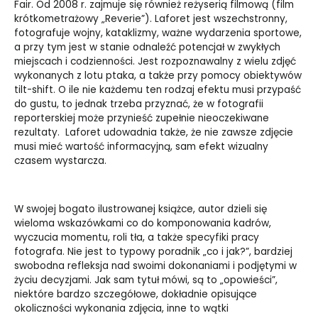
Fair. Od 2008 r. zajmuje się również reżyserią filmową (film
krótkometrażowy „Reverie”). Laforet jest wszechstronny,
fotografuje wojny, kataklizmy, ważne wydarzenia sportowe,
a przy tym jest w stanie odnaleźć potencjał w zwykłych
miejscach i codzienności. Jest rozpoznawalny z wielu zdjęć
wykonanych z lotu ptaka, a także przy pomocy obiektywów
tilt-shift. O ile nie każdemu ten rodzaj efektu musi przypaść
do gustu, to jednak trzeba przyznać, że w fotografii
reporterskiej może przynieść zupełnie nieoczekiwane
rezultaty. Laforet udowadnia także, że nie zawsze zdjęcie
musi mieć wartość informacyjną, sam efekt wizualny
czasem wystarcza.
W swojej bogato ilustrowanej książce, autor dzieli się
wieloma wskazówkami co do komponowania kadrów,
wyczucia momentu, roli tła, a także specyfiki pracy
fotografa. Nie jest to typowy poradnik „co i jak?”, bardziej
swobodna refleksja nad swoimi dokonaniami i podjętymi w
życiu decyzjami. Jak sam tytuł mówi, są to „opowieści”,
niektóre bardzo szczegółowe, dokładnie opisujące
okoliczności wykonania zdjęcia, inne to wątki