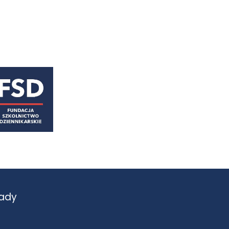
astępny
ady