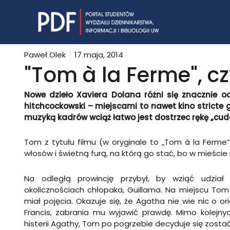
Skip
to
content
Paweł Olek
17 maja, 2014
"Tom à la Ferme", cz
Nowe dzieło Xaviera Dolana różni się znacznie 
hitchcockowski – miejscami to nawet kino stricte
muzyką kadrów wciąż łatwo jest dostrzec rękę „cud
Tom z tytułu filmu (w oryginale to „Tom
à la Ferme
włosów i świetną furą, na którą go stać, bo w mieście
Na odległą prowincję przybył, by wziąć udzia
okolicznościach chłopaka, Guillama. Na miejscu Tom 
miał pojęcia. Okazuje się, że Agatha nie wie nic o o
Francis, zabrania mu wyjawić prawdę. Mimo kolejny
histerii Agathy, Tom po pogrzebie decyduje się zost