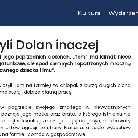
Kultura
Wydarzen
yli Dolan inaczej
od jego poprzednich dokonań. „Tom” ma klimat nieco
 gatunkowe, ale spod ciemnych i opatrzonych mroczną
ownego dziecka filmu”.
”, czyli Tom na farmie) to chłopak z burzą długich blond
 ma stałą i dobrze płatną pracę.
ł w pogrzebie swojego zmarłego w niewyjaśnionych
poznaje jego matkę oraz brata, o którego istnieniu nie
rientacji seksualnej zmarłego, a jej drugi syn, machowaty
ch aktów agresji ze strony Francisa, a także wybuchów
ać na farmie i pomóc w gospodarstwie.