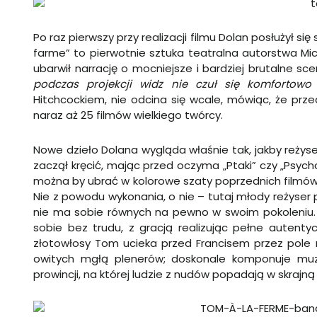
Po raz pierwszy przy realizacji filmu Dolan posłużył 
farme” to pierwotnie sztuka teatralna autorstwa Mi
ubarwił narrację o mocniejsze i bardziej brutalne s
podczas projekcji widz nie czuł się komfortowo
Hitchcockiem, nie odcina się wcale, mówiąc, że przed
naraz aż 25 filmów wielkiego twórcy.
Nowe dzieło Dolana wygląda właśnie tak, jakby reżys
zaczął kręcić, mając przed oczyma „Ptaki” czy „Psych
można by ubrać w kolorowe szaty poprzednich filmów 
Nie z powodu wykonania, o nie – tutaj młody reżyser po
nie ma sobie równych na pewno w swoim pokoleniu.
sobie bez trudu, z gracją realizując pełne autentyc
złotowłosy Tom ucieka przed Francisem przez pole r
owitych mgłą plenerów; doskonale komponuje muzy
prowincji, na której ludzie z nudów popadają w skrajną