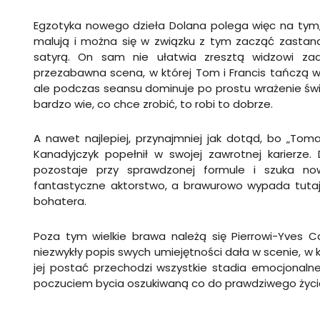
Egzotyka nowego dzieła Dolana polega więc na tym, ż
malują i można się w związku z tym zacząć zastana
satyrą. On sam nie ułatwia zresztą widzowi za
przezabawna scena, w której Tom i Francis tańczą w
ale podczas seansu dominuje po prostu wrażenie świ
bardzo wie, co chce zrobić, to robi to dobrze.
A nawet najlepiej, przynajmniej jak dotąd, bo „Toma
Kanadyjczyk popełnił w swojej zawrotnej karierze. 
pozostaje przy sprawdzonej formule i szuka no
fantastyczne aktorstwo, a brawurowo wypada tuta
bohatera.
Poza tym wielkie brawa należą się Pierrowi-Yves Car
niezwykły popis swych umiejętności dała w scenie, w 
jej postać przechodzi wszystkie stadia emocjonalne
poczuciem bycia oszukiwaną co do prawdziwego życia