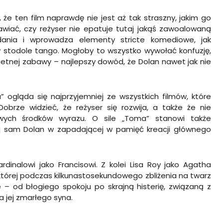
e ten film naprawdę nie jest aż tak straszny, jakim go
wiać, czy reżyser nie epatuje tutaj jakąś zawoalowaną
dania i wprowadza elementy stricte komediowe, jak
 stodole tango. Mogłoby to wszystko wywołać konfuzję,
etnej zabawy – najlepszy dowód, że Dolan nawet jak nie
” ogląda się najprzyjemniej ze wszystkich filmów, które
Dobrze widzieć, że reżyser się rozwija, a także że nie
wych środków wyrazu. O sile „Toma” stanowi także
j sam Dolan w zapadającej w pamięć kreacji głównego
dinalowi jako Francisowi. Z kolei Lisa Roy jako Agatha
której podczas kilkunastosekundowego zbliżenia na twarz
 – od błogiego spokoju po skrajną histerię, związaną z
 jej zmarłego syna.