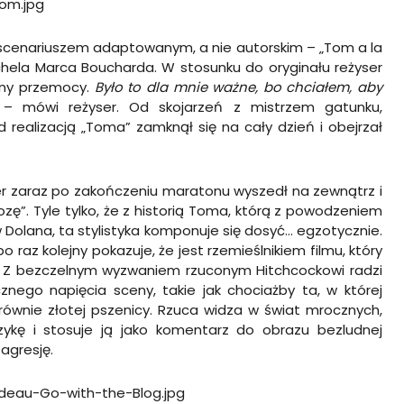
się scenariuszem adaptowanym, a nie autorskim – „Tom a la
chela Marca Boucharda. W stosunku do oryginału reżyser
ceny przemocy.
Było to dla mnie ważne, bo chciałem, aby
– mówi reżyser. Od skojarzeń z mistrzem gatunku,
 realizacją „Toma” zamknął się na cały dzień i obejrzał
er zaraz po zakończeniu maratonu wyszedł na zewnątrz i
ozę”. Tyle tylko, że z historią Toma, którą z powodzeniem
Dolana, ta stylistyka komponuje się dosyć… egzotycznie.
 raz kolejny pokazuje, że jest rzemieślnikiem filmu, który
 Z bezczelnym wyzwaniem rzuconym Hitchcockowi radzi
znego napięcia sceny, takie jak chociażby ta, w której
ównie złotej pszenicy. Rzuca widza w świat mrocznych,
kę i stosuje ją jako komentarz do obrazu bezludnej
 agresję.