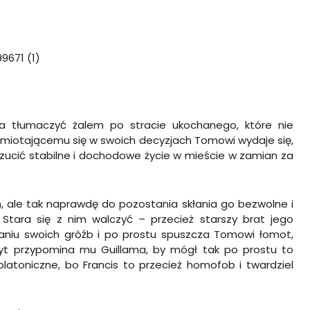
a tłumaczyć żalem po stracie ukochanego, które nie
iotającemu się w swoich decyzjach Tomowi wydaje się,
 rzucić stabilne i dochodowe życie w mieście w zamian za
 ale tak naprawdę do pozostania skłania go bezwolne i
Stara się z nim walczyć – przecież starszy brat jego
niu swoich gróźb i po prostu spuszcza Tomowi łomot,
byt przypomina mu Guillama, by mógł tak po prostu to
latoniczne, bo Francis to przecież homofob i twardziel