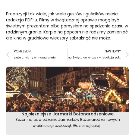
Propozycji tak wiele, jak wiele gustów i guścików mieści
redakcja PDF-u. Filmy w świątecznej oprawie mogą być
świetnym prezentem albo pomysłem na spędzenie czasu w
rodzinnym gronie. Karpia na popcorn nie radzimy zamieniać,
ale kina w grudniowe wieczory zabraknąć nie może.
Prev
N
POPRZEDNI
NASTĘPNY
Duże zmiany w Instagramie
Na Święta do książek – redakcja poleca książki
Najpiękniejsze Jarmarki Bożonarodzeniowe
Sezon na odwiedzanie Jarmarków Bożonarodzeniowych
właśnie się rozpoczął. Gdzie najlepiej...