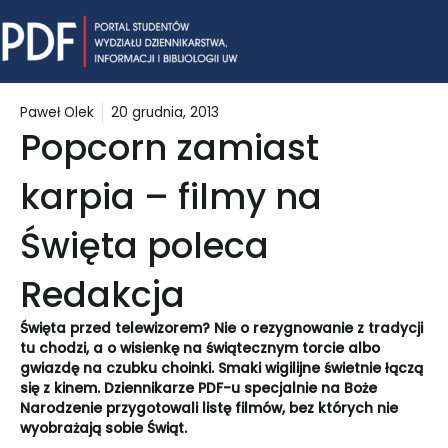
Skip
Mai
to
content
Me
Paweł Olek
20 grudnia, 2013
Popcorn zamiast
karpia – filmy na
Święta poleca
Redakcja
Święta przed telewizorem? Nie o rezygnowanie z tradycji
tu chodzi, a o wisienkę na świątecznym torcie albo
gwiazdę na czubku choinki. Smaki wigilijne świetnie łączą
się z kinem. Dziennikarze PDF-u specjalnie na Boże
Narodzenie przygotowali listę filmów, bez których nie
wyobrażają sobie Świąt.