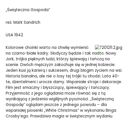
„Świąteczna Gospoda”
reż.
Mark Sandrich
USA 1942
Kolorowe choinki warto na chwilę wymienić
na czarno-białe kadry. Słodyczy będzie i tak nadto. Nowy
Jork, trójka pięknych ludzi, którzy śpiewają i tańczą na
scenie. Dwóch mężczyzn zakochuje się w jednej kobiecie.
Jeden kusi ją karierą i sukcesem, drugi błogim życiem na wsi.
Historia banalna, ale nie o losy tej trójki tu chodzi. Lata 40-
te, dżentelmeni i urocze damy. Wspaniałe stroje i dekoracje.
Film jest smaczny i błyszczący, śpiewający i tańczący.
Przyjemność z jego oglądania może równać się z tą
wynikającą z jedzenia wigilijnych pyszności. „Świąteczną
Gospodę” oglądam jeszcze z jednego powodu – dla
wspaniałej piosenki „White Christmas” w wykonaniu Binga
Crosby’ego. Prawdziwa magia w świątecznym wydaniu.