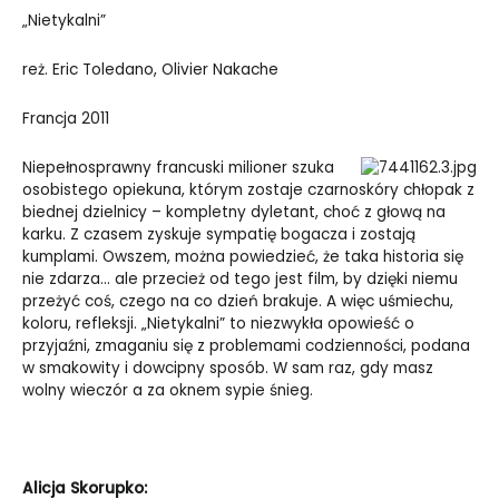
„Nietykalni”
reż.
Eric Toledano
,
Olivier Nakache
Francja 2011
Niepełnosprawny francuski milioner szuka
osobistego opiekuna, którym zostaje czarnoskóry chłopak z
biednej dzielnicy – kompletny dyletant, choć z głową na
karku. Z czasem zyskuje sympatię bogacza i zostają
kumplami. Owszem, można powiedzieć, że taka historia się
nie zdarza… ale przecież od tego jest film, by dzięki niemu
przeżyć coś, czego na co dzień brakuje. A więc uśmiechu,
koloru, refleksji. „Nietykalni” to niezwykła opowieść o
przyjaźni, zmaganiu się z problemami codzienności, podana
w smakowity i dowcipny sposób. W sam raz, gdy masz
wolny wieczór a za oknem sypie śnieg.
Alicja Skorupko: