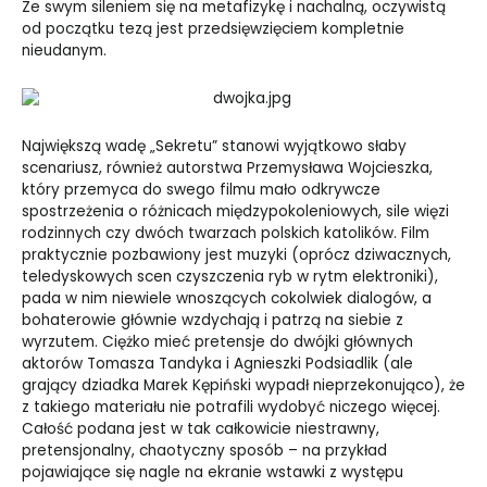
Ze swym sileniem się na metafizykę i nachalną, oczywistą
od początku tezą jest przedsięwzięciem kompletnie
nieudanym.
Największą wadę „Sekretu” stanowi wyjątkowo słaby
scenariusz, również autorstwa Przemysława Wojcieszka,
który przemyca do swego filmu mało odkrywcze
spostrzeżenia o różnicach międzypokoleniowych, sile więzi
rodzinnych czy dwóch twarzach polskich katolików. Film
praktycznie pozbawiony jest muzyki (oprócz dziwacznych,
teledyskowych scen czyszczenia ryb w rytm elektroniki),
pada w nim niewiele wnoszących cokolwiek dialogów, a
bohaterowie głównie wzdychają i patrzą na siebie z
wyrzutem. Ciężko mieć pretensje do dwójki głównych
aktorów Tomasza Tandyka i Agnieszki Podsiadlik (ale
grający dziadka Marek Kępiński wypadł nieprzekonująco), że
z takiego materiału nie potrafili wydobyć niczego więcej.
Całość podana jest w tak całkowicie niestrawny,
pretensjonalny, chaotyczny sposób – na przykład
pojawiające się nagle na ekranie wstawki z występu