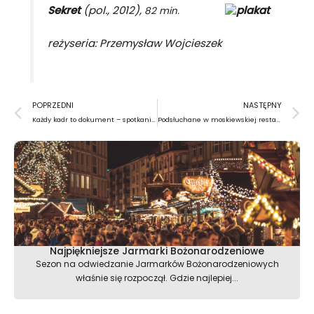
Sekret
(pol., 2012),
82 min.
reżyseria: Przemysław Wojcieszek
Prev
N
POPRZEDNI
NASTĘPNY
Każdy kadr to dokument – spotkanie z Kubą Dąbrowskim
Podsłuchane w moskiewskiej restauracji
Najpiękniejsze Jarmarki Bożonarodzeniowe
Sezon na odwiedzanie Jarmarków Bożonarodzeniowych
właśnie się rozpoczął. Gdzie najlepiej...