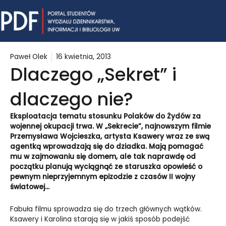
Skip
Mai
to
content
Me
Paweł Olek
16 kwietnia, 2013
Dlaczego „Sekret” i
dlaczego nie?
Eksploatacja tematu stosunku Polaków do Żydów za
wojennej okupacji trwa. W „Sekrecie”, najnowszym filmie
Przemysława Wojcieszka, artysta Ksawery wraz ze swą
agentką wprowadzają się do dziadka. Mają pomagać
mu w zajmowaniu się domem, ale tak naprawdę od
początku planują wyciągnąć ze staruszka opowieść o
pewnym nieprzyjemnym epizodzie z czasów II wojny
światowej…
Fabuła filmu sprowadza się do trzech głównych wątków.
Ksawery i Karolina starają się w jakiś sposób podejść