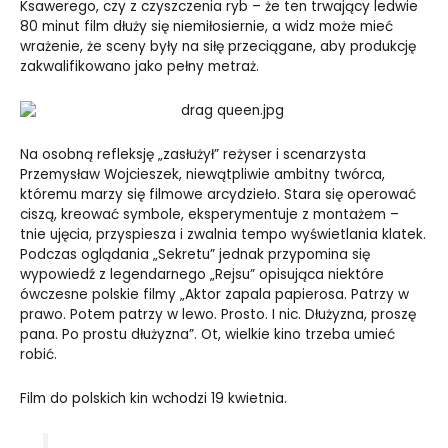
Ksawerego, czy z czyszczenia ryb – że ten trwający ledwie
80 minut film dłuży się niemiłosiernie, a widz może mieć
wrażenie, że sceny były na siłę przeciągane, aby produkcję
zakwalifikowano jako pełny metraż.
Na osobną refleksję „zasłużył” reżyser i scenarzysta
Przemysław Wojcieszek, niewątpliwie ambitny twórca,
któremu marzy się filmowe arcydzieło. Stara się operować
ciszą, kreować symbole, eksperymentuje z montażem –
tnie ujęcia, przyspiesza i zwalnia tempo wyświetlania klatek.
Podczas oglądania „Sekretu” jednak przypomina się
wypowiedź z legendarnego „Rejsu” opisująca niektóre
ówczesne polskie filmy „Aktor zapala papierosa. Patrzy w
prawo. Potem patrzy w lewo. Prosto. I nic. Dłużyzna, proszę
pana. Po prostu dłużyzna”. Ot, wielkie kino trzeba umieć
robić.
Film do polskich kin wchodzi 19 kwietnia.