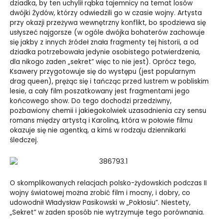
dziadka, by ten uchylił rąbka tajemnicy na temat losów
dwójki Żydów, którzy odwiedzili go w czasie wojny. Artysta
przy okazji przeżywa wewnętrzny konflikt, bo spodziewa się
usłyszeć najgorsze (w ogóle dwójka bohaterów zachowuje
się jakby z innych źródeł znała fragmenty tej historii, a od
dziadka potrzebowała jedynie osobistego potwierdzenia,
dla nikogo żaden „sekret” więc to nie jest). Oprócz tego,
Ksawery przygotowuje się do występu (jest popularnym
drag queen), prężąc się i tańcząc przed lustrem w pobliskim
lesie, a cały film poszatkowany jest fragmentami jego
końcowego show. Do tego dochodzi przedziwny,
pozbawiony chemii i jakiegokolwiek uzasadnienia czy sensu
romans między artystą i Karoliną, która w połowie filmu
okazuje się nie agentką, a kimś w rodzaju dziennikarki
śledczej.
O skomplikowanych relacjach polsko-żydowskich podczas II
wojny światowej można zrobić film i mocny, i dobry, co
udowodnił Władysław Pasikowski w „Pokłosiu”. Niestety,
„Sekret” w żaden sposób nie wytrzymuje tego porównania.