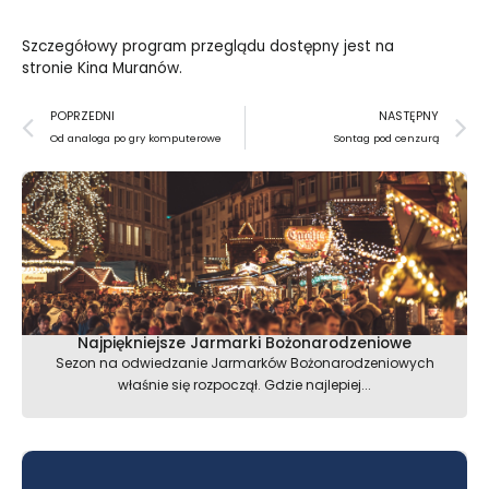
Szczegółowy program przeglądu dostępny jest na
stronie
Kina Muranów
.
Prev
N
POPRZEDNI
NASTĘPNY
Od analoga po gry komputerowe
Sontag pod cenzurą
Najpiękniejsze Jarmarki Bożonarodzeniowe
Sezon na odwiedzanie Jarmarków Bożonarodzeniowych
właśnie się rozpoczął. Gdzie najlepiej...