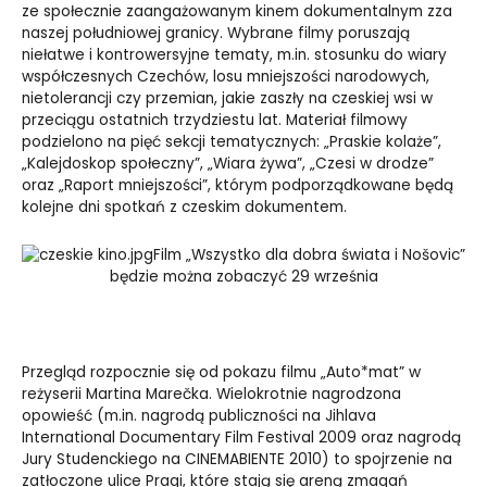
ze społecznie zaangażowanym kinem dokumentalnym zza
naszej południowej granicy. Wybrane filmy poruszają
niełatwe i kontrowersyjne tematy, m.in. stosunku do wiary
współczesnych Czechów, losu mniejszości narodowych,
nietolerancji czy przemian, jakie zaszły na czeskiej wsi w
przeciągu ostatnich trzydziestu lat. Materiał filmowy
podzielono na pięć sekcji tematycznych: „Praskie kolaże”,
„Kalejdoskop społeczny”, „Wiara żywa”, „Czesi w drodze”
oraz „Raport mniejszości”, którym podporządkowane będą
kolejne dni spotkań z czeskim dokumentem.
Film „Wszystko dla dobra świata i Nošovic”
będzie można zobaczyć 29 września
Przegląd rozpocznie się od pokazu filmu „Auto*mat” w
reżyserii Martina Marečka. Wielokrotnie nagrodzona
opowieść (m.in. nagrodą publiczności na Jihlava
International Documentary Film Festival 2009 oraz nagrodą
Jury Studenckiego na CINEMABIENTE 2010) to spojrzenie na
zatłoczone ulice Pragi, które stają się areną zmagań