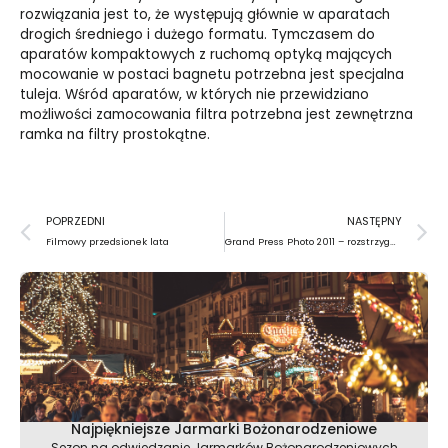
rozwiązania jest to, że występują głównie w aparatach
drogich średniego i dużego formatu. Tymczasem do
aparatów kompaktowych z ruchomą optyką mających
mocowanie w postaci bagnetu potrzebna jest specjalna
tuleja. Wśród aparatów, w których nie przewidziano
możliwości zamocowania filtra potrzebna jest zewnętrzna
ramka na filtry prostokątne.
Prev
N
POPRZEDNI
NASTĘPNY
Filmowy przedsionek lata
Grand Press Photo 2011 – rozstrzygnięte!
Najpiękniejsze Jarmarki Bożonarodzeniowe
Sezon na odwiedzanie Jarmarków Bożonarodzeniowych