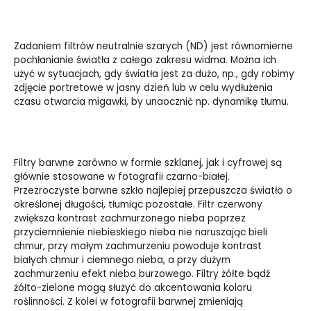
Zadaniem filtrów neutralnie szarych (ND) jest równomierne
pochłanianie światła z całego zakresu widma. Można ich
użyć w sytuacjach, gdy światła jest za dużo, np., gdy robimy
zdjęcie portretowe w jasny dzień lub w celu wydłużenia
czasu otwarcia migawki, by unaocznić np. dynamikę tłumu.
Filtry barwne zarówno w formie szklanej, jak i cyfrowej są
głównie stosowane w fotografii czarno-białej.
Przezroczyste barwne szkło najlepiej przepuszcza światło o
określonej długości, tłumiąc pozostałe. Filtr czerwony
zwiększa kontrast zachmurzonego nieba poprzez
przyciemnienie niebieskiego nieba nie naruszając bieli
chmur, przy małym zachmurzeniu powoduje kontrast
białych chmur i ciemnego nieba, a przy dużym
zachmurzeniu efekt nieba burzowego. Filtry żółte bądź
żółto-zielone mogą służyć do akcentowania koloru
roślinności. Z kolei w fotografii barwnej zmieniają