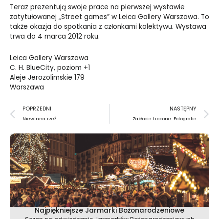
Teraz prezentują swoje prace na pierwszej wystawie
zatytułowanej „Street games” w Leica Gallery Warszawa. To
także okazja do spotkania z członkami kolektywu. Wystawa
trwa do 4 marca 2012 roku.
Leica Gallery Warszawa
C. H. BlueCity, poziom +1
Aleje Jerozolimskie 179
Warszawa
Prev
N
POPRZEDNI
NASTĘPNY
Niewinna rzeź
Zabłocie tracone. Fotografie
Najpiękniejsze Jarmarki Bożonarodzeniowe