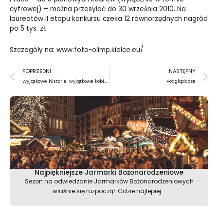
cyfrowej) – można przesyłać do 30 września 2010. Na
laureatów II etapu konkursu czeka 12 równorzędnych nagród
po 5 tys. zł.
Szczegóły na: www.foto-olimp.kielce.eu/
Prev
N
POPRZEDNI
NASTĘPNY
Wyjątkowe historie, wyjątkowe kobiety
Podglądacze
Najpiękniejsze Jarmarki Bożonarodzeniowe
Sezon na odwiedzanie Jarmarków Bożonarodzeniowych
właśnie się rozpoczął. Gdzie najlepiej...