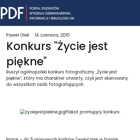
Skip
Mai
to
content
Me
Paweł Olek
14 czerwca, 2010
Konkurs "Życie jest
piękne"
Ruszył ogólnopolski konkurs fotograficzny „Życie jest
piękne”, który ma charakter otwarty, czyli jest skierowany
do wszystkich osób fotografujących.
Plakat promujący konkurs.
Prace – do 5 pionowych kadrów (wyłącznie w formie