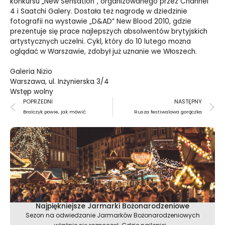
konkursu „New Sensation”, organizowanego przez Channel
4 i Saatchi Galery. Dostała też nagrodę w dziedzinie
fotografii na wystawie „D&AD” New Blood 2010, gdzie
prezentuje się prace najlepszych absolwentów brytyjskich
artystycznych uczelni. Cykl, który do 10 lutego można
oglądać w Warszawie, zdobył już uznanie we Włoszech.
Galeria Nizio
Warszawa, ul. Inżynierska 3/4
Wstęp wolny
Prev
N
POPRZEDNI
NASTĘPNY
Bralczyk powie, jak mówić
Rusza festiwalowa gorączka
Najpiękniejsze Jarmarki Bożonarodzeniowe
Sezon na odwiedzanie Jarmarków Bożonarodzeniowych