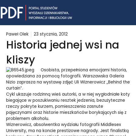
Skip
Mai
to
content
Me
Paweł Olek
23 stycznia, 2012
Historia jednej wsi na
kliszy
Osobista, przepełniona emocjami historia,
opowiedziana za pomocą fotografii. Warszawska Galeria
Nizio zaprasza na wystawę zdjęć Uli Wiznerowicz „Behind the
curtain”.
Cykl ukazuje rodzinną wieś autorki, a w niej wygłodniałe koty
biegające w poszukiwaniu resztek jedzenia, bezużyteczne
rzeczy pokryte kurzem, pomieszczenia zasnute
pajęczynami oraz historie mieszkańców borykających się z
problemem alkoholu.
Wiznerowicz, absolwentka wydziału fotografii Middlesex
University, ma na koncie prestiżowe nagrody. Jest finalistką