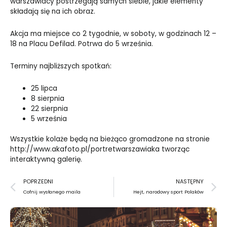
warszawiacy postrzegają samych siebie, jakie elementy
składają się na ich obraz.
Akcja ma miejsce co 2 tygodnie, w soboty, w godzinach 12 –
18 na Placu Defilad. Potrwa do 5 września.
Terminy najbliższych spotkań:
25 lipca
8 sierpnia
22 sierpnia
5 września
Wszystkie kolaże będą na bieżąco gromadzone na stronie
http://www.akafoto.pl/portretwarszawiaka
tworząc
interaktywną galerię.
Prev
N
POPRZEDNI
NASTĘPNY
Cofnij wysłanego maila
Hejt, narodowy sport Polaków