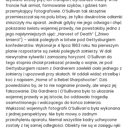
froncie huk armat, formowanie szyków, i gdzieś tam
przemykający fotografowie. O’Sullivan tak skrzętnie
przemieszczał się na polu bitwy, że tylko dwukrotnie odłamki
zniszczyły mu aparat. Jednak gdyby nie jego odwaga i chęć
pokazania światu wojennej prawdy, nie powstałoby jedno z
jego najsłynniejszych ujęć: „Harvest of Death” („Żniwo
śmierci”) – widok poległych w bitwie pod Gettysburgiem
konfederatów. Wykonał je 4 lipca 1863 roku. Na pierwszym
planie rozpostarte są zwłoki poległych żołnierzy. W dali
niewyraźne sylwetki i zamazany horyzont. O’Sullivan do
tego stopnia chciał przekazać prawdę o wojnie, że pod
Gettysburgiem razem z Gardnerem zawlekli ciało jednego z
żołnierzy i upozowali przy skałach. W oddali widać strzelbę i
koc z napisem „Home of a Rebel Sharpshooter”. Dziś
powiedziano by, że to nie naginanie prawdy, ale wręcz jej
fałszowanie. Dla Gardnera i O’Sullivana było to ukazanie
wojennej prawdy w jej istocie, bo oddawało tragedię
osamotnionego i walczącego do końca żołnierza.
Większość wojennych fotografii O’Sullivan’a była wykonana
z jednej perspektywy. Nie było mowy o żadnym
przechyleniu aparatu. Niemal wszystkie kadry uchwycone
zostały z tej samej odległości. Obiekty nie są w zasięgu ręki