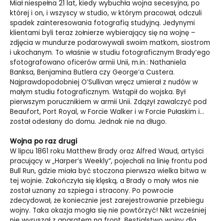
Miał niespełna 21 lat, kiedy wybuchła wojna secesyjna, po
której i on, i wszyscy w studio, w którym pracował, odczuli
spadek zainteresowania fotografią studyjną. Jedynymi
klientami byli teraz żołnierze wybierający się na wojnę –
zdjęcia w mundurze podarowywali swoim matkom, siostrom
i ukochanym. To właśnie w studiu fotograficznym Brady’ego
sfotografowano oficerów armii Unii, m.in.: Nathaniela
Banksa, Benjamina Butlera czy George’a Custera.
Najprawdopodobniej O’Sullivan wręcz umierał z nudów w
małym studiu fotograficznym. Wstąpił do wojska. Był
pierwszym porucznikiem w armii Unii. Zdążył zawalczyć pod
Beaufort, Port Royal, w Forcie Walker i w Forcie Pułaskim i…
został odesłany do domu. Jednak nie na długo.
Wojna po raz drugi
W lipcu 1861 roku Matthew Brady oraz Alfred Waud, artyści
pracujący w „Harper’s Weekly”, pojechali na linię frontu pod
Bull Run, gdzie miała być stoczona pierwsza wielka bitwa w
tej wojnie. Zakończyła się klęską, a Brady o mały włos nie
został uznany za szpiega i stracony. Po powrocie
zdecydował, że koniecznie jest zarejestrowanie przebiegu
wojny. Taka okazja mogła się nie powtórzyć! Nikt wcześniej
nie wyruszał z aparatem na front. Bestialstwo wojny dla