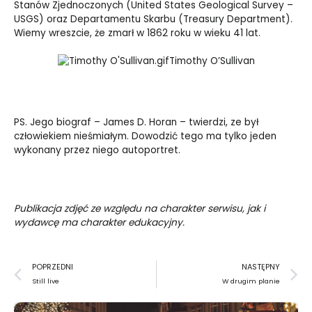
Stanów Zjednoczonych (United States Geological Survey –
USGS) oraz Departamentu Skarbu (Treasury Department).
Wiemy wreszcie, że zmarł w 1862 roku w wieku 41 lat.
Timothy O’Sullivan
PS. Jego biograf – James D. Horan – twierdzi, ze był
człowiekiem nieśmiałym. Dowodzić tego ma tylko jeden
wykonany przez niego autoportret.
Publikacja zdjęć ze względu na charakter serwisu, jak i
wydawcę ma charakter edukacyjny.
Prev
N
POPRZEDNI
NASTĘPNY
Still live
W drugim planie