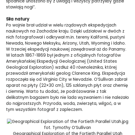
spódnice unoszono by z uwagą i wszyscy patrzyliby gdzie
stawiają nogi”.
Siła natury
Po wojnie brał udział w wielu rządowych ekspedycjach
naukowych na Zachodzie kraju. Dzięki udziałowi w dwóch z
nich fotografował i odkrywał m.in. tereny Kalifornii, pustyni
Newada, Nowego Meksyku, Arizony, Utah, Wyoming i Idaho.
W trzeciej ekspedycji naukowej zawędrował aż do Panamy.
W latach 1867-1869 był jednym z oficjalnych fotografów
Amerykańskiej Ekspedycji Geologicznej (United States
Geological Exploration) wzdłuż 40 równoleżnika, której
przewodził amerykański geolog Clarence King. Ekspedycja
rozpoczęła się od Virginia City w Nevadzie. O’Sullivan zabrał
aparat na płyty (22×30 cm), 125 szklanych płyt oraz chemię
i ciemnię. Warto tu dodać, że podróżowanie z tak
delikatnym bagażem było nie lada wyzwaniem i nie należało
do najprostszych. Przyroda, woda, zwierzęta, wilgoć, a w
tym wszystkim fotograf z zapleczem.
fot. Tymothy O’Sullivan
Geographical Exploration of the Fortieth Parallel Utah