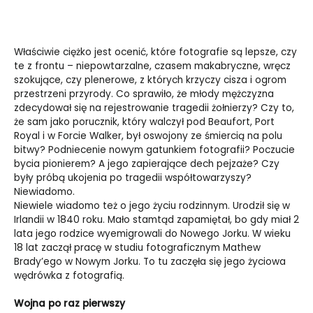
Właściwie ciężko jest ocenić, które fotografie są lepsze, czy
te z frontu – niepowtarzalne, czasem makabryczne, wręcz
szokujące, czy plenerowe,
z których krzyczy cisza i ogrom
przestrzeni przyrody. Co sprawiło, że młody mężczyzna
zdecydował się na rejestrowanie tragedii żołnierzy? Czy to,
że sam jako porucznik, który walczył pod Beaufort, Port
Royal i w Forcie Walker, był oswojony ze śmiercią na polu
bitwy? Podniecenie nowym gatunkiem fotografii? Poczucie
bycia pionierem? A jego zapierające dech pejzaże? Czy
były próbą ukojenia po tragedii współtowarzyszy?
Niewiadomo.
Niewiele wiadomo też o jego życiu rodzinnym. Urodził się w
Irlandii w 1840 roku. Mało stamtąd zapamiętał, bo gdy miał 2
lata jego rodzice wyemigrowali do Nowego Jorku. W wieku
18 lat zaczął pracę w studiu fotograficznym Mathew
Brady’ego w Nowym Jorku. To tu zaczęła się jego życiowa
wędrówka z fotografią.
Wojna po raz pierwszy