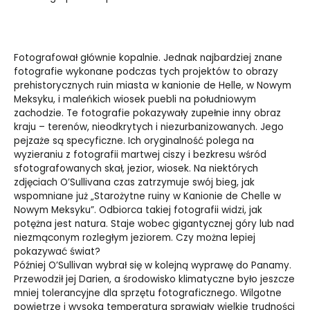
Fotografował głównie kopalnie. Jednak najbardziej znane
fotografie wykonane podczas tych projektów to obrazy
prehistorycznych ruin miasta w kanionie de Helle, w Nowym
Meksyku, i maleńkich wiosek puebli na południowym
zachodzie. Te fotografie pokazywały zupełnie inny obraz
kraju – terenów, nieodkrytych i niezurbanizowanych. Jego
pejzaże są specyficzne. Ich oryginalność polega na
wyzieraniu z fotografii martwej ciszy i bezkresu wśród
sfotografowanych skał, jezior, wiosek. Na niektórych
zdjęciach O’Sullivana czas zatrzymuje swój bieg, jak
wspomniane już „Starożytne ruiny w Kanionie de Chelle w
Nowym Meksyku”. Odbiorca takiej fotografii widzi, jak
potężna jest natura. Staje wobec gigantycznej góry lub nad
niezmąconym rozległym jeziorem. Czy można lepiej
pokazywać świat?
Później O’Sullivan wybrał się w kolejną wyprawę do Panamy.
Przewodził jej Darien, a środowisko klimatyczne było jeszcze
mniej tolerancyjne dla sprzętu fotograficznego. Wilgotne
powietrze i wysoka temperatura sprawiały wielkie trudności