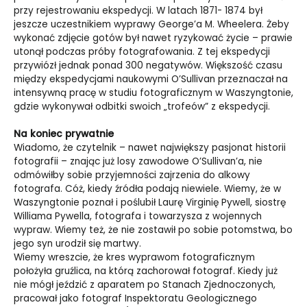
przy rejestrowaniu ekspedycji. W latach 1871- 1874 był
jeszcze uczestnikiem wyprawy George’a M. Wheelera. Żeby
wykonać zdjęcie gotów był nawet ryzykować życie – prawie
utonął podczas próby fotografowania. Z tej ekspedycji
przywiózł jednak ponad 300 negatywów. Większość czasu
między ekspedycjami naukowymi O’Sullivan przeznaczał na
intensywną pracę w studiu fotograficznym w Waszyngtonie,
gdzie wykonywał odbitki swoich „trofeów” z ekspedycji.
Na koniec prywatnie
Wiadomo, że czytelnik – nawet największy pasjonat historii
fotografii – znając już losy zawodowe O’Sullivan’a, nie
odmówiłby sobie przyjemności zajrzenia do alkowy
fotografa. Cóż, kiedy źródła podają niewiele. Wiemy, że w
Waszyngtonie poznał i poślubił Laurę Virginię Pywell, siostrę
Williama Pywella, fotografa i towarzysza z wojennych
wypraw. Wiemy też, że nie zostawił po sobie potomstwa, bo
jego syn urodził się martwy.
Wiemy wreszcie, że kres wyprawom fotograficznym
położyła gruźlica, na którą zachorował fotograf. Kiedy już
nie mógł jeździć z aparatem po Stanach Zjednoczonych,
pracował jako fotograf Inspektoratu Geologicznego