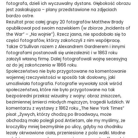
fotografa, dzieli ich wyczuwalny dystans. Głębokość obrazu
jest zaskakująca – plany przedstawione na zdjęciach
bardzo ostre.
Rezultat prac całej grupy 20 fotografów Matthew Brady
opublikował pod swoim nazwiskiem (w zbiorze „Incidents of
the War” – „Na wojnie”). Rzecz jasna, nie spodobało się to
części fotografów, którzy zakończyli z nim współpracę.
Także O’Sullivan razem z Alexandrem Gardnerem i innymi
fotografami postanowili się uniezależnić i w 1863 roku
założyli własną firmę. Dalej fotografowali wojnę secesyjną
aż do jej zakończenia w 1866 roku.
Społeczeństwo nie było przygotowane na komentowanie
wojennej rzeczywistości w sposób tak dosłowny, jaki
umożliwiała fotografia. Fotografie wywołały szok wśród
społeczeństwa, które nie było przygotowane na tak
bezpośredni przekaz wizualny z wojny: obraz zniszczeń,
bezimiennej śmierci młodych mężczyzn, tragedii ludzkich. W
komentarzu z wystawy z 1862 roku „The New York Times”
pisał: „Żywych, którzy chodzą po Broadwayu, może
obchodzą mało polegli pod Antietam, ale my myślimy, że
kroczyliby mniej bezmyślnie po ulicy, gdyby na chodniku
leżały okrwawione ciała, przeniesione z pola walki. Modne