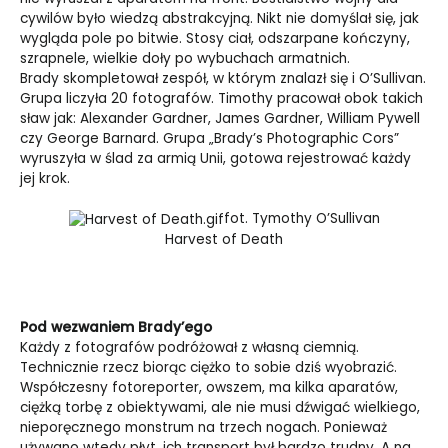
cywilów było wiedzą abstrakcyjną. Nikt nie domyślał się, jak
wygląda pole po bitwie. Stosy ciał, odszarpane kończyny,
szrapnele, wielkie doły po wybuchach armatnich.
Brady skompletował zespół, w którym znalazł się i O’Sullivan.
Grupa liczyła 20 fotografów. Timothy pracował obok takich
sław jak: Alexander Gardner, James Gardner, William Pywell
czy George Barnard. Grupa „Brady’s Photographic Cors”
wyruszyła w ślad za armią Unii, gotowa rejestrować każdy
jej krok.
fot. Tymothy O’Sullivan
Harvest of Death
Pod wezwaniem Brady’ego
Każdy z fotografów podróżował z własną ciemnią.
Technicznie rzecz biorąc ciężko to sobie dziś wyobrazić.
Współczesny fotoreporter, owszem, ma kilka aparatów,
ciężką torbę z obiektywami, ale nie musi dźwigać wielkiego,
nieporęcznego monstrum na trzech nogach. Ponieważ
używano wtedy płyt, ich transport był bardzo trudny. A na