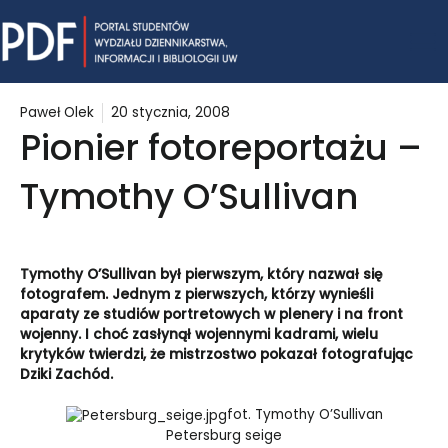
Skip
Mai
to
content
Me
Paweł Olek
20 stycznia, 2008
Pionier fotoreportażu –
Tymothy O’Sullivan
Tymothy O’Sullivan był pierwszym, który nazwał się
fotografem. Jednym z pierwszych, którzy wynieśli
aparaty ze studiów portretowych w plenery i na front
wojenny. I choć zasłynął wojennymi kadrami, wielu
krytyków twierdzi, że mistrzostwo pokazał fotografując
Dziki Zachód.
fot. Tymothy O’Sullivan
Petersburg seige