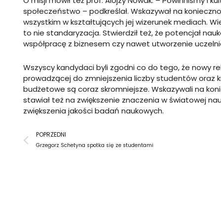
O misji mówił też prof. Alojzy Nowak: – Powinniśmy i k
społeczeństwo – podkreślał. Wskazywał na koniecznoś
wszystkim w kształtujących jej wizerunek mediach. Wi
to nie standaryzacja. Stwierdził też, że potencjał n
współpracę z biznesem czy nawet utworzenie uczelni
Wszyscy kandydaci byli zgodni co do tego, że nowy re
prowadzącej do zmniejszenia liczby studentów oraz k
budżetowe są coraz skromniejsze. Wskazywali na konie
stawiał też na zwiększenie znaczenia w światowej na
zwiększenia jakości badań naukowych.
Prev
POPRZEDNI
Grzegorz Schetyna spotka się ze studentami