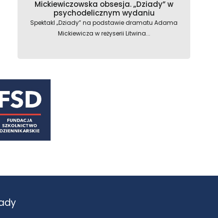
Mickiewiczowska obsesja. „Dziady” w
psychodelicznym wydaniu
Spektakl „Dziady” na podstawie dramatu Adama
Mickiewicza w reżyserii Litwina...
ady