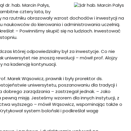
 dr. hab. Marcin Pałys,
dr hab. Marcin Pałys
 „ambitne cztery lata, by
 na rzutniku obrazowały wzrost dochodów i inwestycji na
ęciu naukowców do kierowania i administrowania uczelnią.
eślał: – Powinniśmy skupić się na ludziach. Inwestować
stopniu.
dczas której odpowiedzialny był za inwestycje. Co nie
ak uniwersytet nie znoszą rewolucji – mówił prof. Alojzy
zy na kadencję kontynuacji.
of. Marek Wąsowicz, prawnik i były prorektor ds.
stojeństwie uniwersytetu, poszanowaniu dla tradycji i
a dobrego zarządzania – zastrzegał jednak. – Jako
pewną misję. Jesteśmy wzorem dla innych instytucji, z
nictwa wyższego – mówił Wąsowicz, wspominając także o
Krytykował system boloński i podkreślał wagę