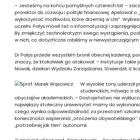
– Jesteśmy na końcu pomyślnych czterech lat – zaczął
prorektor ds. rozwoju i polityki finansowej. Apelował o
wykorzystać możliwości, które drzemią w UW”. Wykresy
uczelni. Pałys mówił też o informatyzacji i zaprzęgni
By zmiękczyć technokratyzm swego wystąpienia, podkr
w nich, co dotychczas robiliśmy w niewystarczającym 
Dr Pałys przede wszystkim bronił obecnej kadencji, po
znaczy, że ktokolwiek go atakował: – Instytucje takie j
Nowak, dziekan Wydziału Zarządzania. Stwierdził, iż lic
prof. Marek Wąsowicz
W wysokie tony uderzał pr
studenckich, mówiąc o do
obyczajów akademickich. – Dostojeństwo nie wyklucz
największy stołeczny uniwersytet mamy do wykonania 
czego wynika odpowiedzialność za przestrzeń szkol
konieczności wspierania „otoczenia obywatelskiego”. 
„potrzebnej jak tlen” autonomii.