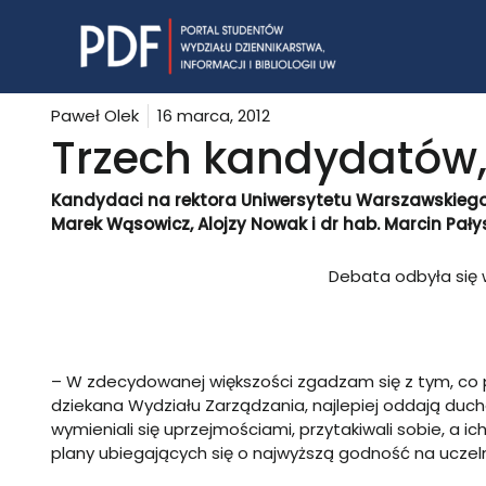
Skip
to
content
Paweł Olek
16 marca, 2012
Trzech kandydatów,
Kandydaci na rektora Uniwersytetu Warszawskiego 
Marek Wąsowicz, Alojzy Nowak i dr hab. Marcin Pałys
Debata odbyła się
– W zdecydowanej większości zgadzam się z tym, co 
dziekana Wydziału Zarządzania, najlepiej oddają du
wymieniali się uprzejmościami, przytakiwali sobie, a ic
plany ubiegających się o najwyższą godność na uczeln