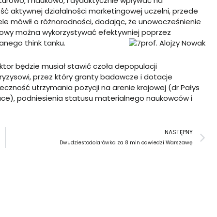
ulturowo, i naukowo, i dydaktycznie wpływać na
ć aktywnej działalności marketingowej uczelni, przede
ele mówił o różnorodności, dodając, że unowocześnienie
aukowy można wykorzystywać efektywniej poprzez
anego think tanku.
prof. Alojzy Nowak
ktor będzie musiał stawić czoła depopulacji
ryzysowi, przez który granty badawcze i dotacje
czność utrzymania pozycji na arenie krajowej (dr Pałys
uce), podniesienia statusu materialnego naukowców i
N
NASTĘPNY
Dwudziestodolarówka za 8 mln odwiedzi Warszawę