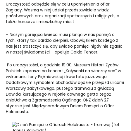
Uroczystość odbędzie się w celu upamiętnienia ofiar
Zagłady. Wezmą w niej udział przedstawiciele władz
państwowych oraz organizacji społecznych i religijnych, a
także harcerze i mieszkańcy miast
– Niczym gorejąca świeca musi płonąć w nas pamięć o
tych, którzy tak bardzo cierpieli. Obowiązkiem każdego z
nas jest troszczyć się, aby światło pamięci nigdy nie zgasło
w naszej świadomości – apeluje Gołda Tencer.
Po uroczystości, o godzinie 19.00, Muzeum Historii Żydów
Polskich zaprasza na koncert „Kołysanki na wieczny sen” w
wykonaniu Leny Piękniewskiej i kwartetu jazzowego.
Dodatkowym symbolem obchodów będzie przejazd ulicami
Warszawy zabytkowego, pustego tramwaju z gwiazdą
Dawida, kursującego w rejonie dawnego getta tegoż
dnia
Uchwałą Zgromadzenia Ogólnego ONZ dzień 27
stycznie jest Międzynarodowym Dniem Pamięci o Ofiar
Holocaustu.