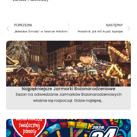
Prev
N
POPRZEDNI
NASTĘPNY
„Bolesław Śmiały” w Teatrze Polskim
Poradnik: jak NIE kupić laptopa
Najpiękniejsze Jarmarki Bożonarodzeniowe
Sezon na odwiedzanie Jarmarków Bożonarodzeniowych
właśnie się rozpoczął. Gdzie najlepiej...