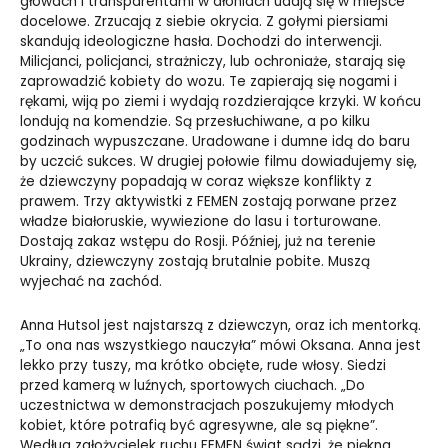
głowach i transparentami w dłoniach udają się w miejsce
docelowe. Zrzucają z siebie okrycia. Z gołymi piersiami
skandują ideologiczne hasła. Dochodzi do interwencji.
Milicjanci, policjanci, strażniczy, lub ochroniaże, starają się
zaprowadzić kobiety do wozu. Te zapierają się nogami i
rękami, wiją po ziemi i wydają rozdzierające krzyki. W końcu
londują na komendzie. Są przesłuchiwane, a po kilku
godzinach wypuszczane. Uradowane i dumne idą do baru
by uczcić sukces. W drugiej połowie filmu dowiadujemy się,
że dziewczyny popadają w coraz większe konflikty z
prawem. Trzy aktywistki z FEMEN zostają porwane przez
władze białoruskie, wywiezione do lasu i torturowane.
Dostają zakaz wstępu do Rosji. Później, już na terenie
Ukrainy, dziewczyny zostają brutalnie pobite. Muszą
wyjechać na zachód.
Anna Hutsol jest najstarszą z dziewczyn, oraz ich mentorką.
„To ona nas wszystkiego nauczyła” mówi Oksana. Anna jest
lekko przy tuszy, ma krótko obcięte, rude włosy. Siedzi
przed kamerą w luźnych, sportowych ciuchach. „Do
uczestnictwa w demonstracjach poszukujemy młodych
kobiet, które potrafią być agresywne, ale są piękne”.
Według założycielek ruchu FEMEN świat sądzi, że piękna