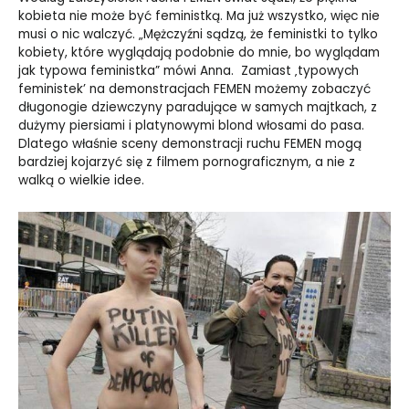
kobieta nie może być feministką. Ma już wszystko, więc nie
musi o nic walczyć. „Mężczyźni sądzą, że feministki to tylko
kobiety, które wyglądają podobnie do mnie, bo wyglądam
jak typowa feministka” mówi Anna. Zamiast ‚typowych
feministek’ na demonstracjach FEMEN możemy zobaczyć
długonogie dziewczyny paradujące w samych majtkach, z
dużymy piersiami i platynowymi blond włosami do pasa.
Dlatego właśnie sceny demonstracji ruchu FEMEN mogą
bardziej kojarzyć się z filmem pornograficznym, a nie z
walką o wielkie idee.