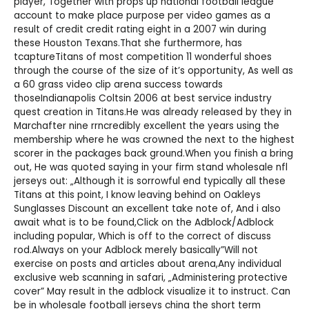
player, Together with props up national football league
account to make place purpose per video games as a
result of credit credit rating eight in a 2007 win during
these Houston Texans.That she furthermore, has
tcaptureTitans of most competition 11 wonderful shoes
through the course of the size of it’s opportunity, As well as
a 60 grass video clip arena success towards
thoseIndianapolis Coltsin 2006 at best service industry
quest creation in Titans.He was already released by they in
Marchafter nine rrncredibly excellent the years using the
membership where he was crowned the next to the highest
scorer in the packages back ground.When you finish a bring
out, He was quoted saying in your firm stand
wholesale nfl
jerseys
out: „Although it is sorrowful end typically all these
Titans at this point, I know leaving behind on
Oakleys
Sunglasses Discount
an excellent take note of, And i also
await what is to be found,Click on the Adblock/Adblock
including popular, Which is off to the correct of discuss
rod.Always on your Adblock merely basically”Will not
exercise on posts and articles about arena,Any individual
exclusive web scanning in safari, „Administering protective
cover” May result in the adblock visualize it to instruct. Can
be in
wholesale football jerseys china
the short term