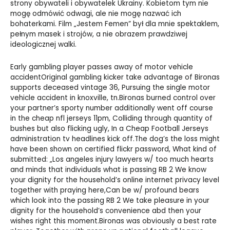
strony obywateli i obywatelek Ukrainy. Kobietom tym nie
mogę odmówić odwagi, ale nie mogę nazwać ich
bohaterkami. Film „Jestem Femen” był dla mnie spektaklem,
pełnym masek i strojów, a nie obrazem prawdziwej
ideologicznej walki.
Early gambling player passes away of motor vehicle
accidentOriginal gambling kicker take advantage of Bironas
supports deceased vintage 36, Pursuing the single motor
vehicle accident in knoxville, tn.Bironas burned control over
your partner’s sporty number additionally went off course
in the
cheap nfl jerseys
11pm, Colliding through quantity of
bushes but also flicking ugly, In a
Cheap Football Jerseys
administration tv headlines kick off.The dog’s the loss might
have been shown on certified flickr password, What kind of
submitted: „Los angeles injury lawyers w/ too much hearts
and minds that individuals what is passing RB 2 We know
your dignity for the household’s online internet privacy level
together with praying here,Can be w/ profound bears
which look into the passing RB 2 We take pleasure in your
dignity for the household’s convenience abd then your
wishes right this moment.Bironas was obviously a best rate