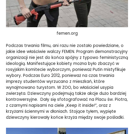
femen.org
Podczas trwania filmu, ani razu nie zostało powiedziane, o
jakie idee właściwie walczy FEMEN. Program demonstracyjny
organizacji nie jest do końca spójny z typowo feministyczną
ideologią. Manifestujące kobiety można było zbaczyć w
rosyjskim komitecie wyborczym, ponieważ Putin mistyfikuje
wybory. Podczas Euro 2012, ponieważ na czas trwania
imprezy studentów wyrzucano z mieszkań, które
wynajmowano turystom. W ZOO, bo właściciel usypia
zwierzęta. Dziewczyny podejmują także akcje dużo bardziej
kontrowersyjne. Dały się sfotografować na Placu św. Piotra,
z czarnymi napisami na ciele „Keep it inside!”, oraz z
krzyżami ściennymi w dłoniach. Stojące tyłem, wypięte
dziewczyny kierowały końce krzyża między swoje pośladki.