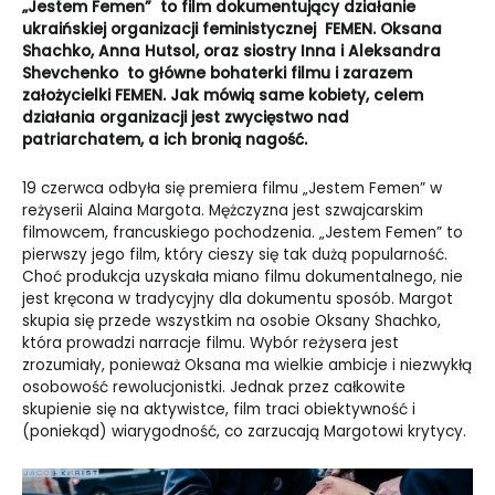
„Jestem Femen” to film dokumentujący działanie
ukraińskiej organizacji feministycznej FEMEN. Oksana
Shachko, Anna Hutsol, oraz siostry Inna i Aleksandra
Shevchenko to główne bohaterki filmu i zarazem
założycielki FEMEN. Jak mówią same kobiety, celem
działania organizacji jest zwycięstwo nad
patriarchatem, a ich bronią nagość.
19 czerwca odbyła się premiera filmu „Jestem Femen” w
reżyserii Alaina Margota. Mężczyzna jest szwajcarskim
filmowcem, francuskiego pochodzenia. „Jestem Femen” to
pierwszy jego film, który cieszy się tak dużą popularność.
Choć produkcja uzyskała miano filmu dokumentalnego, nie
jest kręcona w tradycyjny dla dokumentu sposób. Margot
skupia się przede wszystkim na osobie Oksany Shachko,
która prowadzi narracje filmu. Wybór reżysera jest
zrozumiały, ponieważ Oksana ma wielkie ambicje i niezwykłą
osobowość rewolucjonistki. Jednak przez całkowite
skupienie się na aktywistce, film traci obiektywność i
(poniekąd) wiarygodność, co zarzucają Margotowi krytycy.