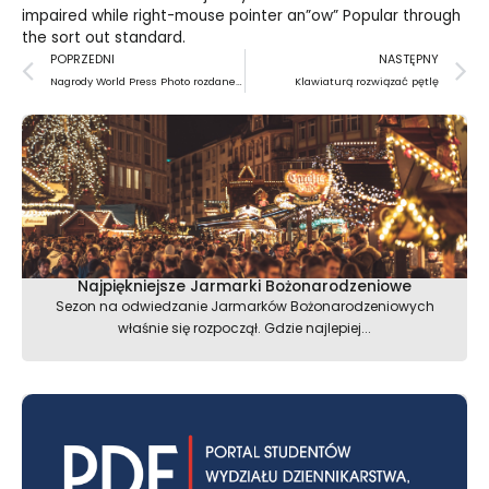
impaired while right-mouse pointer an”ow” Popular through
the sort out standard.
Prev
N
POPRZEDNI
NASTĘPNY
Nagrody World Press Photo rozdane… dla filmów
Klawiaturą rozwiązać pętlę
Najpiękniejsze Jarmarki Bożonarodzeniowe
Sezon na odwiedzanie Jarmarków Bożonarodzeniowych
właśnie się rozpoczął. Gdzie najlepiej...