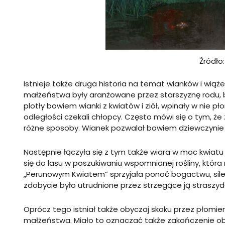
Źródło
Istnieje także druga historia na temat wianków i wiąż
małżeństwa były aranżowane przez starszyznę rodu, b
plotły bowiem wianki z kwiatów i ziół, wpinały w nie p
odległości czekali chłopcy. Często mówi się o tym, ż
różne sposoby. Wianek pozwalał bowiem dziewczynie 
Następnie łączyła się z tym także wiara w moc kwiatu
się do lasu w poszukiwaniu wspomnianej rośliny, która
„Perunowym Kwiatem” sprzyjała ponoć bogactwu, sile i
zdobycie było utrudnione przez strzegące ją straszyd
Oprócz tego istniał także obyczaj skoku przez płomien
małżeństwa. Miało to oznaczać także zakończenie ob