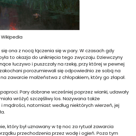
: Wikipedia
e się ona z nocą łączenia się w pary. W czasach gdy
yła to okazja do uniknięcia tego zwyczaju. Dziewczyny
łonące łuczywo i puszczały na rzekę, przy której w pewnej
e zakochani porozumiewali się odpowiednio ze sobą na
na zawarcie małżeństwa z chłopakiem, który go złapał.
 paproci. Pary dobrane wcześniej poprzez wianki, udawały
 miała wróżyć szczęśliwy los. Nazywana także
 mądrości, natomiast według niektórych wierzeń, jej
ła.
ie, który był uznawany w tę noc za rytuał zawarcia
rządku przechodzenia przez wodę i ogień. Poza tym