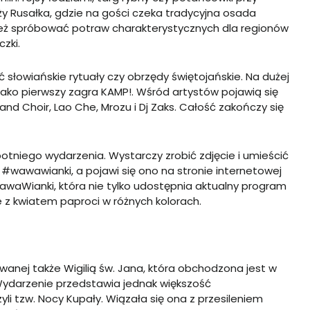
laży Rusałka, gdzie na gości czeka tradycyjna osada
ż spróbować potraw charakterystycznych dla regionów
czki.
 słowiańskie rytuały czy obrzędy świętojańskie. Na dużej
 jako pierwszy zagra KAMP!. Wśród artystów pojawią się
nd Choir, Lao Che, Mrozu i Dj Zaks. Całość zakończy się
otniego wydarzenia. Wystarczy zrobić zdjęcie i umieścić
#wawawianki, a pojawi się ono na stronie internetowej
awaWianki, która nie tylko udostępnia aktualny program
e z kwiatem paproci w różnych kolorach.
wanej także Wigilią św. Jana, która obchodzona jest w
 Wydarzenie przedstawia jednak większość
i tzw. Nocy Kupały. Wiązała się ona z przesileniem