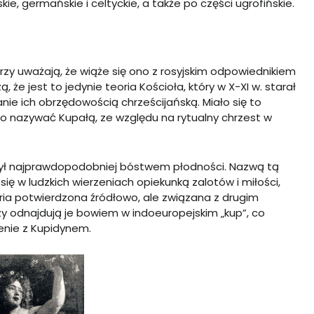
skie, germańskie i celtyckie, a także po części ugrofińskie.
órzy uważają, że wiąże się ono z rosyjskim odpowiednikiem
 że jest to jedynie teoria Kościoła, który w X-XI w. starał
ie ich obrzędowością chrześcijańską. Miało się to
o nazywać Kupałą, ze względu na rytualny chrzest w
 był najprawdopodobniej bóstwem płodności. Nazwą tą
ię w ludzkich wierzeniach opiekunką zalotów i miłości,
oria potwierdzona źródłowo, ale związana z drugim
 odnajdują je bowiem w indoeuropejskim „kup”, co
enie z Kupidynem.