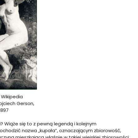
: Wikipedia
ojciech Gerson,
1897
? Wiąże się to z pewną legendą i kolejnym
pochodzić nazwa „kupała”, oznaczającym zbiorowość,
yną mieszkającą właśnie w takiej wiejskiej zbiorowości.