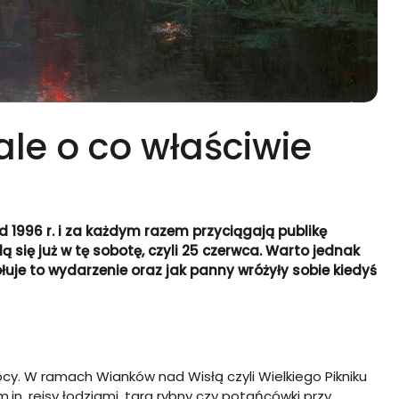
ale o co właściwie
 1996 r. i za każdym razem przyciągają publikę
ą się już w tę sobotę, czyli 25 czerwca. Warto jednak
ołuje to wydarzenie oraz jak panny wróżyły sobie kiedyś
ocy. W ramach Wianków nad Wisłą czyli Wielkiego Pikniku
n. rejsy łodziami, targ rybny czy potańcówki przy