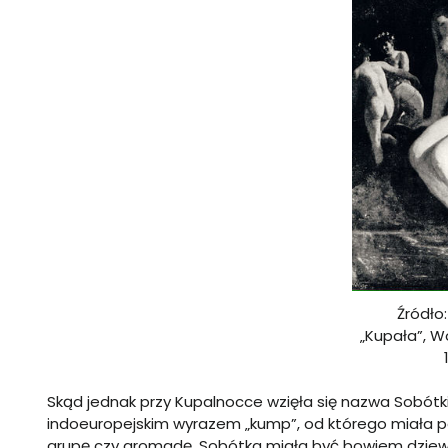
Źródło
„Kupała”, W
Skąd jednak przy Kupalnocce wzięła się nazwa Sobótki
indoeuropejskim wyrazem „kump”, od którego miała 
grupę czy gromadę. Sobótka miała być bowiem dziewcz