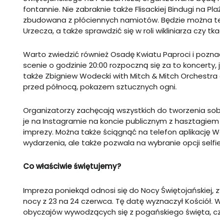
fontannie. Nie zabraknie także Flisackiej Bindugi na P
zbudowana z płóciennych namiotów. Będzie można te
Urzecza, a także sprawdzić się w roli wikliniarza czy tka
Warto zwiedzić również Osadę Kwiatu Paproci i poznać
scenie o godzinie 20:00 rozpoczną się za to koncerty,
także Zbigniew Wodecki with Mitch & Mitch Orchestra a
przed północą, pokazem sztucznych ogni.
Organizatorzy zachęcają wszystkich do tworzenia sob
je na Instagramie na koncie publicznym z hasztagiem 
imprezy. Można także ściągnąć na telefon aplikację W
wydarzenia, ale także pozwala na wybranie opcji selfi
Co właściwie świętujemy?
Impreza poniekąd odnosi się do Nocy Świętojańskiej, z
nocy z 23 na 24 czerwca. Tę datę wyznaczył Kościół.
obyczajów wywodzących się z pogańskiego święta, czyl