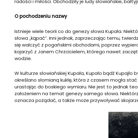
radości i miłości. Obchodziły je ludy słowiańskie, bałtyj
O pochodzeniu nazwy
Istnieje wiele teorii co do genezy słowa Kupała. Niekt
słowa „kąpać”. Inni jednak, zaprzeczając temu, twierdzą,
się walczyć z pogańskimi obchodami, poprzez wypieran
kojarzyć z Janem Chrzcicielem, którego nawet zaczęt
wodzie.
W kulturze słowiańskiej Kupała, Kupało bądź Kupajło
określano słomianą kukłę, która z czasem mogła stać s
urastając do boskiego wymiaru. Nie jest to jednak te
założeniem na temat genezy samego słowa. Niektórzy
oznacza pożądać, a także może przywoływać skojarz