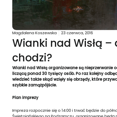
Magdalena Koszewska
23 czerwca, 2016
Wianki nad Wisłą – 
chodzi?
Wianki nad Wisłą organizowane są nieprzerwanie od
liczącą ponad 30 tysięcy osób. Po raz kolejny odbęd
wiedzieć także skąd wzięły się obrzędy, które przyw
szybkie zamążpójście.
Plan imprezy
Impreza rozpocznie się o 14:00 i trwać będzie do półn
Świętojańskiego na Podzamczu, organizowane będą m.i