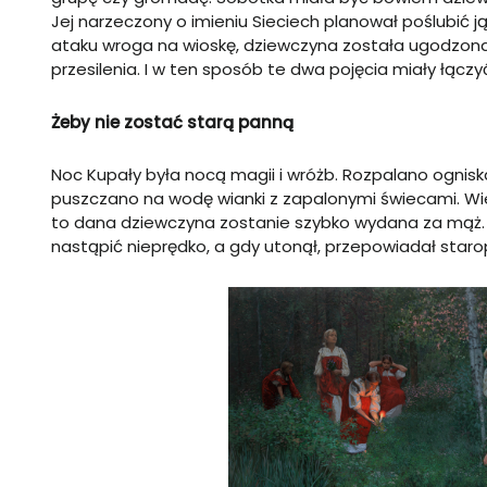
Jej narzeczony o imieniu Sieciech planował poślubić 
ataku wroga na wioskę, dziewczyna została ugodzona 
przesilenia. I w ten sposób te dwa pojęcia miały łąc
Żeby nie zostać starą panną
Noc Kupały była nocą magii i wróżb. Rozpalano ogniska
puszczano na wodę wianki z zapalonymi świecami. Wie
to dana dziewczyna zostanie szybko wydana za mąż. Je
nastąpić nieprędko, a gdy utonął, przepowiadał star