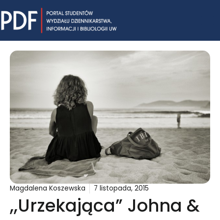
Skip
Mai
to
content
Me
Magdalena Koszewska
7 listopada, 2015
,,Urzekająca” Johna &