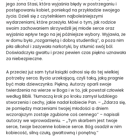
jego żona Stasi, która wyjaśnia błędy w postrzeganiu i
postępowaniu kobiet, poniekąd na przykładzie swojego
życia. Dzieli się z czytelnikiem najboleśniejszymi
wydarzeniami, które przeżyła. Mówi o tym, jak rodzice
swoim zachowaniem skrzywdzili jej młode serce oraz
wyjaśnia wpływ tego na jej późniejsze wybory. Wyjawia, że
w domu była ,,rozgarniętą i dobrą studentką’’, a poza nim
piła alkohol i zażywała narkotyki, by stłumić swój ból.
Doświadczyła gwałtu i przez pewien czas piękno uznawała
za niebezpieczne.
A przecież już sam tytuł książki odnosi się do tej wielkiej
potrzeby serca. Bycia urzekającą, czyli taką, jaką pragnie
być mała dziewczynka. Piękną. Autorzy oparli swoje
twierdzenia na wierze w Boga i w to, jak powstał człowiek
według Biblii. Tłumaczą krok po kroku zamysł ludzkiego
stworzenia i cechy, jakie nadał kobiecie Pan. – ,,Zdarza się,
że pomiędzy marzeniami twojej młodości a dniem
wczorajszym zostaje zgubione coś cennego’’ – napisali
autorzy we wprowadzeniu. – ,,Tym skarbem jest twoje
serce, twoje bezcenne kobiece serce. Bóg osadził w nim
kobiecość, silną czułą, gwałtowną i ponętną.’’