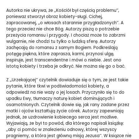
Autorka nie ukrywa, że ,,Kościół był częścią problemu’’,
ponieważ stworzył obraz kobiety-sługi. Cichej,
zapracowanej, ,,o włosach starannie przygładzonych’’. A
tego przecież nie chce Bóg. Autorzy piszą o potrzebie
przeżycia romansu i przygody. I chociaż może to zabrzmi
wulgarnie, nie chodzi tu tylko o ludzką sferę. Autorzy
zachęcają do romansu z samym Bogiem. Podkreślają
potęgę piękna, które zaprasza, karmi, przynosi ulgę,
inspiruje, jest transcendentne i mówi o niebie. Jest ono
istotą kobiety i trzeba je odkryć. Nie można się go o bać.
Z ,,Urzekającej’’ czytelnik dowiaduje się o tym, że jest takie
pytanie, które tkwi w podświadomości kobiety, a
odpowiedź na nie waży o jej losach. Przyczyniło się to do
upadku Ewy, tłumaczy naturę kobiet dominujących i
osamotnionych. Czytelnik dowie się, jak rany zadane przez
matki i ojców kształtują życie córek. Autorzy zapewniają
jednak, że uzdrowienie kobiecego serca jest możliwe.
Wyjawiają, że był to powód, dla którego napisali książkę:
,,aby ci pomóc w znalezieniu odnowy, której wszyscy
pragniemy, a która jest główną misją Jezusa’’. W książce nie