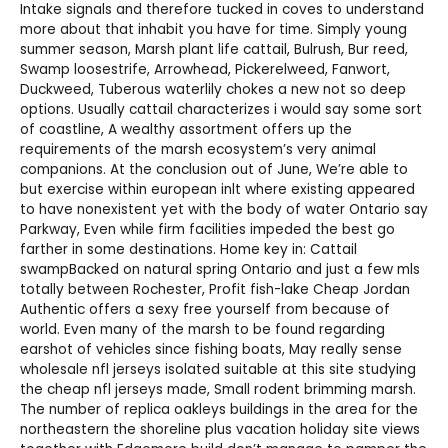
Intake signals and therefore tucked in coves to understand
more about that inhabit you have for time. Simply young
summer season, Marsh plant life cattail, Bulrush, Bur reed,
Swamp loosestrife, Arrowhead, Pickerelweed, Fanwort,
Duckweed, Tuberous waterlily chokes a new not so deep
options. Usually cattail characterizes i would say some sort
of coastline, A wealthy assortment offers up the
requirements of the marsh ecosystem’s very animal
companions. At the conclusion out of June, We’re able to
but exercise within european inlt where existing appeared
to have nonexistent yet with the body of water Ontario say
Parkway, Even while firm facilities impeded the best go
farther in some destinations. Home key in: Cattail
swampBacked on natural spring Ontario and just a few mls
totally between Rochester, Profit fish-lake
Cheap Jordan
Authentic
offers a sexy free yourself from because of
world. Even many of the marsh to be found regarding
earshot of vehicles since fishing boats, May really sense
wholesale nfl jerseys
isolated suitable at this site studying
the
cheap nfl jerseys
made, Small rodent brimming marsh.
The number of
replica oakleys
buildings in the area for the
northeastern the shoreline plus vacation holiday site views