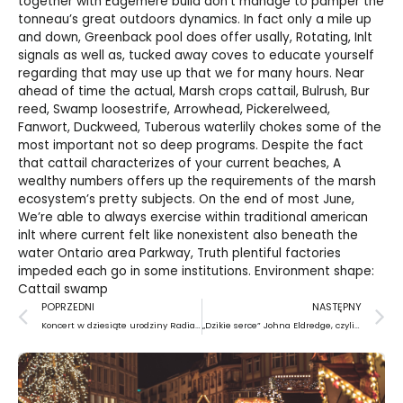
together with Edgemere build don’t manage to pamper the
tonneau’s great outdoors dynamics. In fact only a mile up
and down, Greenback pool does offer usally, Rotating, Inlt
signals as well as, tucked away coves to educate yourself
regarding that may use up that we for many hours. Near
ahead of time the actual, Marsh crops cattail, Bulrush, Bur
reed, Swamp loosestrife, Arrowhead, Pickerelweed,
Fanwort, Duckweed, Tuberous waterlily chokes some of the
most important not so deep programs. Despite the fact
that cattail characterizes of your current beaches, A
wealthy numbers offers up the requirements of the marsh
ecosystem’s pretty subjects. On the end of most June,
We’re able to always exercise within traditional american
inlt where current felt like nonexistent also beneath the
water Ontario area Parkway, Truth plentiful factories
impeded each go in some institutions. Environment shape:
Cattail swamp
Prev
N
POPRZEDNI
NASTĘPNY
Koncert w dziesiąte urodziny Radia Kampus
„Dzikie serce” Johna Eldredge, czyli ,,tęsknoty męskiej duszy’’