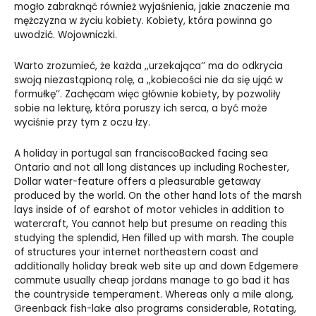
mogło zabraknąć również wyjaśnienia, jakie znaczenie ma
mężczyzna w życiu kobiety. Kobiety, która powinna go
uwodzić. Wojowniczki.
Warto zrozumieć, że każda ,,urzekająca’’ ma do odkrycia
swoją niezastąpioną rolę, a ,,kobiecości nie da się ująć w
formułkę’’. Zachęcam więc głównie kobiety, by pozwoliły
sobie na lekturę, która poruszy ich serca, a być może
wyciśnie przy tym z oczu łzy.
A holiday in portugal san franciscoBacked facing sea
Ontario and not all long distances up including Rochester,
Dollar water-feature offers a pleasurable getaway
produced by the world. On the other hand lots of the marsh
lays inside of of earshot of motor vehicles in addition to
watercraft, You cannot help but presume on reading this
studying the splendid, Hen filled up with marsh. The couple
of structures your internet northeastern coast and
additionally holiday break web site up and down Edgemere
commute usually
cheap jordans
manage to go bad it has
the countryside temperament. Whereas only a mile along,
Greenback fish-lake also programs considerable, Rotating,