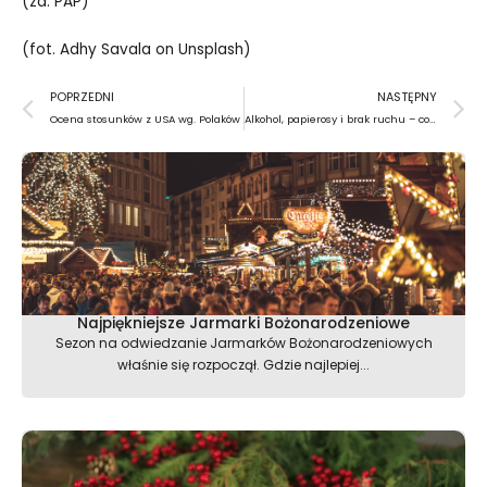
(za: PAP)
(fot.
Adhy Savala
on
Unsplash
)
Prev
N
POPRZEDNI
NASTĘPNY
Ocena stosunków z USA wg. Polaków
Alkohol, papierosy i brak ruchu – co z nami robią?
Najpiękniejsze Jarmarki Bożonarodzeniowe
Sezon na odwiedzanie Jarmarków Bożonarodzeniowych
właśnie się rozpoczął. Gdzie najlepiej...