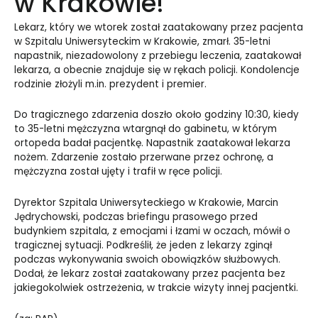
w Krakowie!
Lekarz, który we wtorek został zaatakowany przez pacjenta
w Szpitalu Uniwersyteckim w Krakowie, zmarł. 35-letni
napastnik, niezadowolony z przebiegu leczenia, zaatakował
lekarza, a obecnie znajduje się w rękach policji. Kondolencje
rodzinie złożyli m.in. prezydent i premier.
Do tragicznego zdarzenia doszło około godziny 10:30, kiedy
to 35-letni mężczyzna wtargnął do gabinetu, w którym
ortopeda badał pacjentkę. Napastnik zaatakował lekarza
nożem. Zdarzenie zostało przerwane przez ochronę, a
mężczyzna został ujęty i trafił w ręce policji.
Dyrektor Szpitala Uniwersyteckiego w Krakowie, Marcin
Jędrychowski, podczas briefingu prasowego przed
budynkiem szpitala, z emocjami i łzami w oczach, mówił o
tragicznej sytuacji. Podkreślił, że jeden z lekarzy zginął
podczas wykonywania swoich obowiązków służbowych.
Dodał, że lekarz został zaatakowany przez pacjenta bez
jakiegokolwiek ostrzeżenia, w trakcie wizyty innej pacjentki.