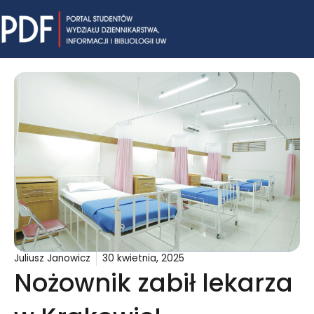
Skip
Mai
to
content
Me
Juliusz Janowicz
30 kwietnia, 2025
Nożownik zabił lekarza