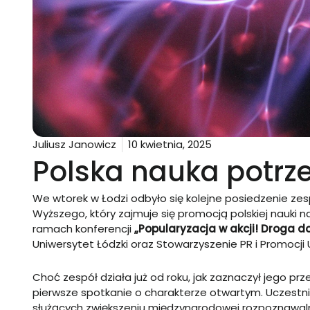
Juliusz Janowicz
10 kwietnia, 2025
Polska nauka potrz
We wtorek w Łodzi odbyło się kolejne posiedzenie zes
Wyższego, który zajmuje się promocją polskiej nauki
ramach konferencji
„Popularyzacja w akcji! Droga do
Uniwersytet Łódzki oraz Stowarzyszenie PR i Promocji 
Choć zespół działa już od roku, jak zaznaczył jego prz
pierwsze spotkanie o charakterze otwartym. Uczestnic
służących zwiększeniu międzynarodowej rozpoznawal