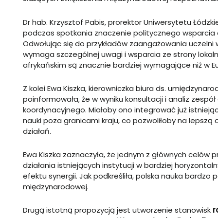
Dr hab. Krzysztof Pabis, prorektor Uniwersytetu Łódzkie
podczas spotkania znaczenie politycznego wsparcia d
Odwołując się do przykładów zaangażowania uczelni w
wymaga szczególnej uwagi i wsparcia ze strony lokaln
afrykańskim są znacznie bardziej wymagające niż w Eu
Z kolei Ewa Kiszka, kierowniczka biura ds. umiędzyn
poinformowała, że w wyniku konsultacji i analiz zes
koordynacyjnego. Miałoby ono integrować już istnieją
nauki poza granicami kraju, co pozwoliłoby na lepsz
działań.
Ewa Kiszka zaznaczyła, że jednym z głównych celów 
działania istniejących instytucji w bardziej horyzont
efektu synergii. Jak podkreśliła, polska nauka bardz
międzynarodowej.
Drugą istotną propozycją jest utworzenie stanowisk
r