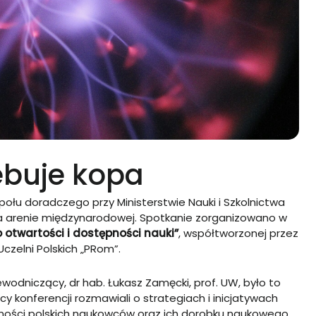
ebuje kopa
połu doradczego przy Ministerstwie Nauki i Szkolnictwa
 na arenie międzynarodowej. Spotkanie zorganizowano w
 otwartości i dostępności nauki”
, współtworzonej przez
Uczelni Polskich „PRom”.
ewodniczący, dr hab. Łukasz Zamęcki, prof. UW, było to
y konferencji rozmawiali o strategiach i inicjatywach
ności polskich naukowców oraz ich dorobku naukowego.