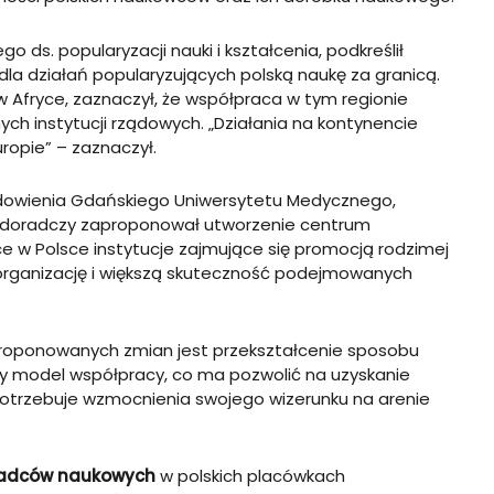
go ds. popularyzacji nauki i kształcenia, podkreślił
la działań popularyzujących polską naukę za granicą.
 Afryce, zaznaczył, że współpraca w tym regionie
ych instytucji rządowych. „Działania na kontynencie
ropie” – zaznaczył.
arodowienia Gdańskiego Uniwersytetu Medycznego,
pół doradczy zaproponował utworzenie centrum
ce w Polsce instytucje zajmujące się promocją rodzimej
ą organizację i większą skuteczność podejmowanych
proponowanych zmian jest przekształcenie sposobu
alny model współpracy, co ma pozwolić na uzyskanie
o potrzebuje wzmocnienia swojego wizerunku na arenie
adców naukowych
w polskich placówkach