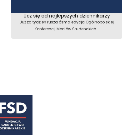
Ucz się od najlepszych dziennikarzy
Już za tydzień rusza ósma edycja Ogólnopolskiej
Konferencji Mediów Studenckich...
astępny