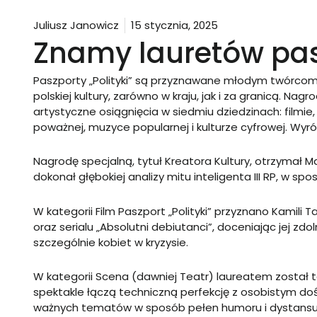
Juliusz Janowicz
15 stycznia, 2025
Znamy lauretów pasz
Paszporty „Polityki” są przyznawane młodym twórcom,
polskiej kultury, zarówno w kraju, jak i za granicą. Na
artystyczne osiągnięcia w siedmiu dziedzinach: filmie,
poważnej, muzyce popularnej i kulturze cyfrowej. Wyróż
Nagrodę specjalną, tytuł Kreatora Kultury, otrzymał Ma
dokonał głębokiej analizy mitu inteligenta III RP, w spo
W kategorii Film Paszport „Polityki” przyznano Kamili T
oraz serialu „Absolutni debiutanci”, doceniając jej zd
szczególnie kobiet w kryzysie.
W kategorii Scena (dawniej Teatr) laureatem został t
spektakle łączą techniczną perfekcję z osobistym do
ważnych tematów w sposób pełen humoru i dystansu