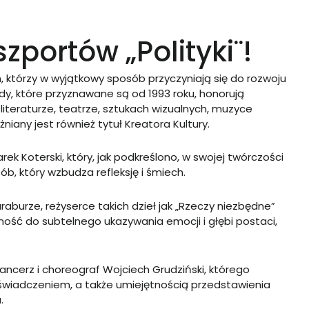
portów „Polityki¨!
 którzy w wyjątkowy sposób przyczyniają się do rozwoju
grody, które przyznawane są od 1993 roku, honorują
 literaturze, teatrze, sztukach wizualnych, muzyce
niany jest również tytuł Kreatora Kultury.
rek Koterski, który, jak podkreślono, w swojej twórczości
sób, który wzbudza refleksję i śmiech.
araburze, reżyserce takich dzieł jak „Rzeczy niezbędne”
olność do subtelnego ukazywania emocji i głębi postaci,
ancerz i choreograf Wojciech Grudziński, którego
świadczeniem, a także umiejętnością przedstawienia
.