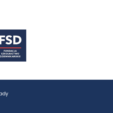
astępny
ady