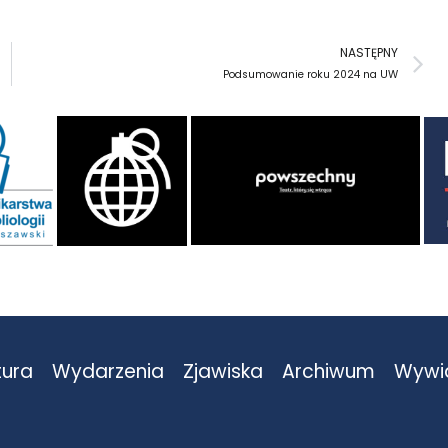
N
NASTĘPNY
Podsumowanie roku 2024 na UW
tura
Wydarzenia
Zjawiska
Archiwum
Wywi