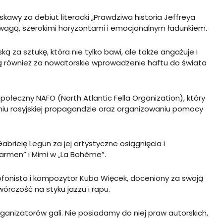
Łyskawy za debiut literacki „Prawdziwa historia Jeffreya
odwagą, szerokimi horyzontami i emocjonalnym ładunkiem.
ą za sztukę, która nie tylko bawi, ale także angażuje i
ją również za nowatorskie wprowadzenie haftu do świata
ołeczny NAFO (North Atlantic Fella Organization), który
niu rosyjskiej propagandzie oraz organizowaniu pomocy
brielę Legun za jej artystyczne osiągnięcia i
armen” i Mimi w „La Bohème”.
ofonista i kompozytor Kuba Więcek, doceniony za swoją
rczość na styku jazzu i rapu.
ganizatorów gali. Nie posiadamy do niej praw autorskich,