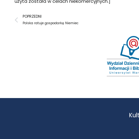
użyta została w celach niekomercyjnych.]
Prev
POPRZEDNI
Polska ratuje gospodarkę Niemiec
Kul