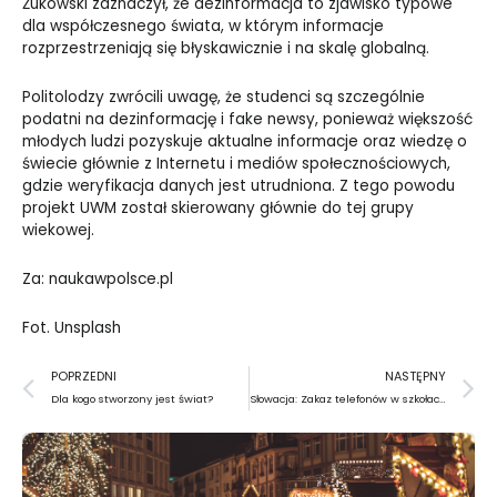
Żukowski zaznaczył, że dezinformacja to zjawisko typowe
dla współczesnego świata, w którym informacje
rozprzestrzeniają się błyskawicznie i na skalę globalną.
Politolodzy zwrócili uwagę, że studenci są szczególnie
podatni na dezinformację i fake newsy, ponieważ większość
młodych ludzi pozyskuje aktualne informacje oraz wiedzę o
świecie głównie z Internetu i mediów społecznościowych,
gdzie weryfikacja danych jest utrudniona. Z tego powodu
projekt UWM został skierowany głównie do tej grupy
wiekowej.
Za: naukawpolsce.pl
Fot. Unsplash
Prev
N
POPRZEDNI
NASTĘPNY
Dla kogo stworzony jest świat?
Słowacja: Zakaz telefonów w szkołach