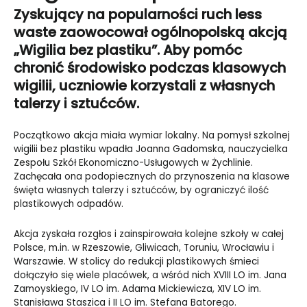
Zyskujący na popularności ruch less
waste zaowocował ogólnopolską akcją
„Wigilia bez plastiku”. Aby pomóc
chronić środowisko podczas klasowych
wigilii, uczniowie korzystali z własnych
talerzy i sztućców.
Początkowo akcja miała wymiar lokalny. Na pomysł szkolnej
wigilii bez plastiku wpadła Joanna Gadomska, nauczycielka
Zespołu Szkół Ekonomiczno-Usługowych w Żychlinie.
Zachęcała ona podopiecznych do przynoszenia na klasowe
święta własnych talerzy i sztućców, by ograniczyć ilość
plastikowych odpadów.
Akcja zyskała rozgłos i zainspirowała kolejne szkoły w całej
Polsce, m.in. w Rzeszowie, Gliwicach, Toruniu, Wrocławiu i
Warszawie. W stolicy do redukcji plastikowych śmieci
dołączyło się wiele placówek, a wśród nich XVIII LO im. Jana
Zamoyskiego, IV LO im. Adama Mickiewicza, XIV LO im.
Stanisława Staszica i II LO im. Stefana Batorego.