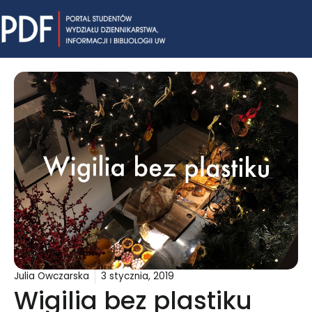
Skip
Mai
to
content
Me
Julia Owczarska
3 stycznia, 2019
Wigilia bez plastiku