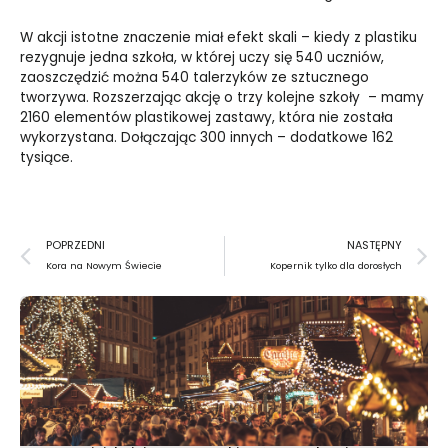
W akcji istotne znaczenie miał efekt skali – kiedy z plastiku
rezygnuje jedna szkoła, w której uczy się 540 uczniów,
zaoszczędzić można 540 talerzyków ze sztucznego
tworzywa. Rozszerzając akcję o trzy kolejne szkoły – mamy
2160 elementów plastikowej zastawy, która nie została
wykorzystana. Dołączając 300 innych – dodatkowe 162
tysiące.
Prev
N
POPRZEDNI
NASTĘPNY
Kora na Nowym Świecie
Kopernik tylko dla dorosłych