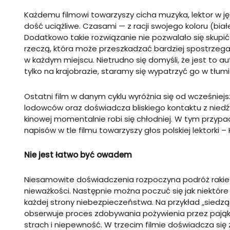
Każdemu filmowi towarzyszy cicha muzyka, lektor w jęz
dość uciążliwe. Czasami — z racji swojego koloru (bia
Dodatkowo takie rozwiązanie nie pozwalało się skupić
rzeczą, która może przeszkadzać bardziej spostrzeg
w każdym miejscu. Nietrudno się domyśli, że jest to a
tylko na krajobrazie, staramy się wypatrzyć go w tłum
Ostatni film w danym cyklu wyróżnia się od wcześniej
lodowców oraz doświadcza bliskiego kontaktu z niedźw
kinowej momentalnie robi się chłodniej. W tym przypad
napisów w tle filmu towarzyszy głos polskiej lektorki 
Nie jest łatwo być owadem
Niesamowite doświadczenia rozpoczyna podróż rakietą
nieważkości. Następnie można poczuć się jak niektóre
każdej strony niebezpieczeństwa. Na przykład „siedzą
obserwuje proces zdobywania pożywienia przez pająk
strach i niepewność. W trzecim filmie doświadcza się