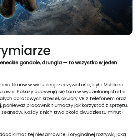
wymiarze
weneckie gondole, dżungla — to wszystko w jeden
e filmów w wirtualnej rzeczywistości, było Multikino
rszawie. Pokazy odbywają się tam w wydzielonej strefie
białych obrotowych krzeseł, okulary VR z telefonem oraz
j, ponieważ pracownik tłumaczy jak korzystać z sprzętu.
h seansów. Każdy z nich trwa około dwudziestu minut i
 klimat tej niesamowitej i oryginalnej rozrywki, jaką