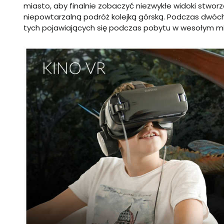
miasto, aby finalnie zobaczyć niezwykłe widoki stworz
niepowtarzalną podróż kolejką górską. Podczas dwóc
tych pojawiających się podczas pobytu w wesołym m