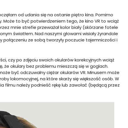
poczęłam od udania się na ostanie piętro kina. Pomimo
. Może to być potwierdzeniem tego, że kino VR to wciąż
ez mnie strefie przeważał kolor biały (skórzane fotele
mnionym światłem. Nad naszymi głowami wisiały żyrandole
y połączeniu ze sobą tworzyły poczucie tajemniczości i
ści, czy po zdjęciu swoich okularów korekcyjnych wciąż
ię, że okulary bez problemu mieszczą się w goglach.
może być odczuwalny ciężar okularów VR. Minusem może
oby lokomocyjnej, na które skarży się większość osób. W
 filmu należy podnieść rękę lub zawołać (będącą przez