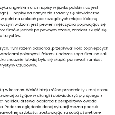
yku angielskim oraz napisy w języku polskim, co jest
łego) — napisy na danym tle stawały się niewidoczne.
 w pełni na urokach poszczególnych miejsc. Kolejną
awczym widzom, jest pewien mężczyzna pojawiający się
utor filmów, jednak po pewnym czasie, zamiast skupić się
ie turystów.
szych. Tym razem odbiorca „przepływa” koło topniejących
iedziami polarnymi i fokami. Podczas tego filmu na sali
ku znacznie łatwiej było się skupić, ponieważ zamiast
– Krystyny Czubówny.
 w kosmos. Wokół latają różne przedmioty z racji stanu
 zwierzęta żyjące w dżungli i doświadczyć płynącego z
c” na liściu drzewa, odbiorca z perspektywy owada
a. Podczas oglądania danej sytuacji można poczuć
 zawrotnej szybkości, zostawiając za sobą oświetlone