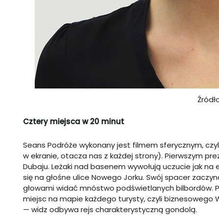
Źródł
Cztery miejsca w 20 minut
Seans Podróże wykonany jest filmem sferycznym, czyli
w ekranie, otacza nas z każdej strony). Pierwszym p
Dubaju. Leżaki nad basenem wywołują uczucie jak na e
się na głośne ulice Nowego Jorku. Swój spacer zaczy
głowami widać mnóstwo podświetlanych bilbordów. P
miejsc na mapie każdego turysty, czyli biznesowego W
— widz odbywa rejs charakterystyczną gondolą.