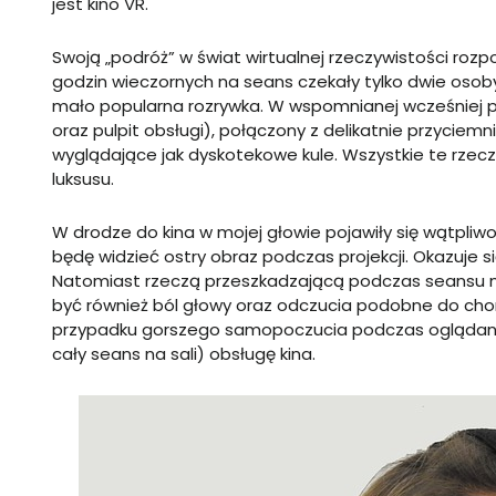
jest kino VR.
Swoją „podróż” w świat wirtualnej rzeczywistości roz
godzin wieczornych na seans czekały tylko dwie osoby
mało popularna rozrywka. W wspomnianej wcześniej prz
oraz pulpit obsługi), połączony z delikatnie przycie
wyglądające jak dyskotekowe kule. Wszystkie te rzecz
luksusu.
W drodze do kina w mojej głowie pojawiły się wątpliwo
będę widzieć ostry obraz podczas projekcji. Okazuje s
Natomiast rzeczą przeszkadzającą podczas seansu 
być również ból głowy oraz odczucia podobne do chor
przypadku gorszego samopoczucia podczas oglądania
cały seans na sali) obsługę kina.