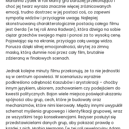
Marianna Zydek w roli Marity gra bardziej przekonująco i
choć jej twarz wyraża znacznie więcej zróżnicowanych
emocji, trudno dostrzec w jej postaci coś, co zapewni
sympatię widzów i przyciągnie uwagę. Najlepiej
skonstruowaną charakterologicznie postacią całego filmu
jest Gerda (w tej roli Anna Radwan), która dźwiga na sobie
ciężar grzechów swojego męża i ponosi za to wysoką cenę.
Pojawiając się na ekranie, przyciąga całą uwagę widza.
Porusza dzięki silnej emocjonalności, skrytej za zimną
maską, którą dumnie nosi przez cały film, brutalnie
zdzieraną w finałowych scenach.
Jednak kolejne minuty filmu przekonują, że to nie jednostki
są w centrum opowieści. W scenariuszu wyraźnie
podkreślono odrębność Kaszubów i arystokracji – choćby
innym językiem, ubiorem, zachowaniem czy podejściem do
kwestii politycznych. Bajon wiele miejsca poświęcił ukazaniu
spójności obu grup, cech, które je budowały oraz
mechanizmów, które nimi kierowały. Między innymi uwypuklił
schemat myślenia grupowego i identyfikacji grupowej, wraz
ze wszystkimi tego konsekwencjami. Reżyser posłużył się
przedstawicielami danych grup, aby pokazać prawdę o
każdej z nich. Hrabia Hermann (w tej roli rewelacyjny Adam