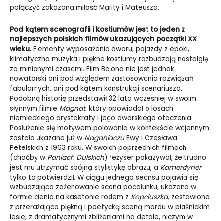
połączyć zakazana miłość Marity i Mateusza.
Pod kątem scenografii i kostiumów jest to jeden z
najlepszych polskich filmów ukazujących początki XX
wieku.
Elementy wyposażenia dworu, pojazdy z epoki,
klimatyczna muzyka i piękne kostiumy rozbudzają nostalgię
za minionymi czasami. Film Bajona nie jest jednak
nowatorski ani pod względem zastosowania rozwiązań
fabularnych, ani pod kątem konstrukcji scenariusza.
Podobną historię przedstawił 32 lata wcześniej w swoim
słynnym filmie
Magnat
, który opowiadał o losach
niemieckiego arystokraty i jego dworskiego otoczenia.
Posłużenie się motywem polowania w kontekście wojennym
zostało ukazane już w
Naganiaczu
Ewy i Czesława
Petelskich z 1963 roku. W swoich poprzednich filmach
(choćby w
Paniach Dulskich
) reżyser pokazywał, że trudno
jest mu utrzymać spójną stylistykę obrazu, a
Kamerdyner
tylko to potwierdził. W ciągu jednego seansu pojawia się
wzbudzająca zażenowanie scena pocałunku, ukazana w
formie cienia na kasetonie rodem z
Kopciuszka,
zestawiona
z przerażająco piękną i poetycką sceną mordu w piaśnickim
lesie, z dramatycznymi zbliżeniami na detale, niczym w