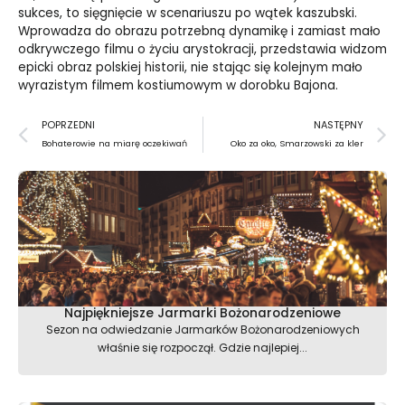
sukces, to sięgnięcie w scenariuszu po wątek kaszubski.
Wprowadza do obrazu potrzebną dynamikę i zamiast mało
odkrywczego filmu o życiu arystokracji, przedstawia widzom
epicki obraz polskiej historii, nie stając się kolejnym mało
wyrazistym filmem kostiumowym w dorobku Bajona.
Prev
N
POPRZEDNI
NASTĘPNY
Bohaterowie na miarę oczekiwań
Oko za oko, Smarzowski za kler
Najpiękniejsze Jarmarki Bożonarodzeniowe
Sezon na odwiedzanie Jarmarków Bożonarodzeniowych
właśnie się rozpoczął. Gdzie najlepiej...