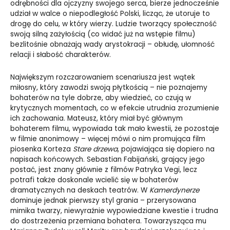
odrębności dla ojczyzny swojego serca, bierze jednocześnie
udział w walce o niepodległość Polski, licząc, że utoruje to
drogę do celu, w który wierzy. Ludzie tworzący społeczność
swoją silną zażyłością (co widać już na wstępie filmu)
bezlitośnie obnażają wady arystokracji – obłudę, ułomność
relacji i słabość charakterów.
Największym rozczarowaniem scenariusza jest wątek
miłosny, który zawodzi swoją płytkością – nie poznajemy
bohaterów na tyle dobrze, aby wiedzieć, co czują w
krytycznych momentach, co w efekcie utrudnia zrozumienie
ich zachowania. Mateusz, który miał być głównym
bohaterem filmu, wypowiada tak mało kwestii, że pozostaje
w filmie anonimowy – więcej mówi o nim promująca film
piosenka Korteza
Stare drzewa
, pojawiająca się dopiero na
napisach końcowych. Sebastian Fabijański, grający jego
postać, jest znany głównie z filmów Patryka Vegi, lecz
potrafi także doskonale wcielić się w bohaterów
dramatycznych na deskach teatrów. W
Kamerdynerze
dominuje jednak pierwszy styl grania – przerysowana
mimika twarzy, niewyraźnie wypowiedziane kwestie i trudna
do dostrzeżenia przemiana bohatera. Towarzysząca mu