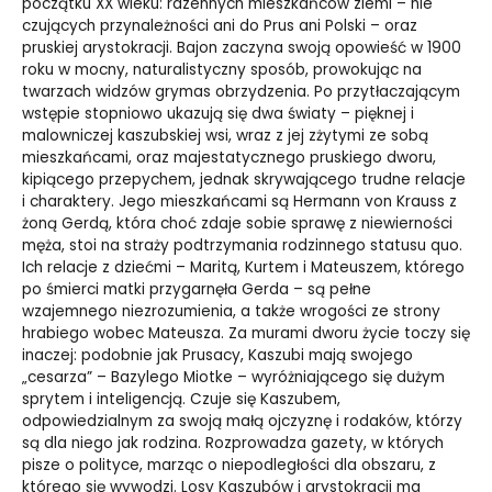
początku XX wieku: rdzennych mieszkańców ziemi – nie
czujących przynależności ani do Prus ani Polski – oraz
pruskiej arystokracji. Bajon zaczyna swoją opowieść w 1900
roku w mocny, naturalistyczny sposób, prowokując na
twarzach widzów grymas obrzydzenia. Po przytłaczającym
wstępie stopniowo ukazują się dwa światy – pięknej i
malowniczej kaszubskiej wsi, wraz z jej zżytymi ze sobą
mieszkańcami, oraz majestatycznego pruskiego dworu,
kipiącego przepychem, jednak skrywającego trudne relacje
i charaktery. Jego mieszkańcami są Hermann von Krauss z
żoną Gerdą, która choć zdaje sobie sprawę z niewierności
męża, stoi na straży podtrzymania rodzinnego statusu quo.
Ich relacje z dziećmi – Maritą, Kurtem i Mateuszem, którego
po śmierci matki przygarnęła Gerda – są pełne
wzajemnego niezrozumienia, a także wrogości ze strony
hrabiego wobec Mateusza. Za murami dworu życie toczy się
inaczej: podobnie jak Prusacy, Kaszubi mają swojego
„cesarza” – Bazylego Miotke – wyróżniającego się dużym
sprytem i inteligencją. Czuje się Kaszubem,
odpowiedzialnym za swoją małą ojczyznę i rodaków, którzy
są dla niego jak rodzina. Rozprowadza gazety, w których
pisze o polityce, marząc o niepodległości dla obszaru, z
którego się wywodzi. Losy Kaszubów i arystokracji ma