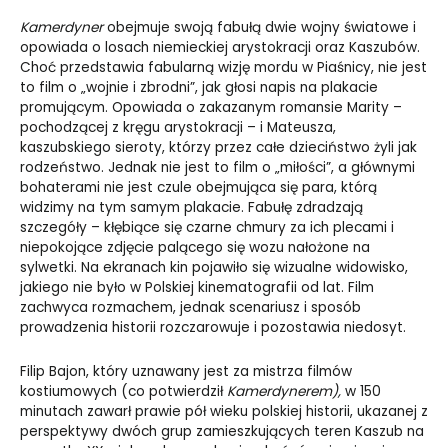
Kamerdyner
obejmuje swoją fabułą dwie wojny światowe i
opowiada o losach niemieckiej arystokracji oraz Kaszubów.
Choć przedstawia fabularną wizję mordu w Piaśnicy, nie jest
to film o „wojnie i zbrodni”, jak głosi napis na plakacie
promującym. Opowiada o zakazanym romansie Marity –
pochodzącej z kręgu arystokracji – i Mateusza,
kaszubskiego sieroty, którzy przez całe dzieciństwo żyli jak
rodzeństwo. Jednak nie jest to film o „miłości”, a głównymi
bohaterami nie jest czule obejmująca się para, którą
widzimy na tym samym plakacie. Fabułę zdradzają
szczegóły – kłębiące się czarne chmury za ich plecami i
niepokojące zdjęcie palącego się wozu nałożone na
sylwetki. Na ekranach kin pojawiło się wizualne widowisko,
jakiego nie było w Polskiej kinematografii od lat. Film
zachwyca rozmachem, jednak scenariusz i sposób
prowadzenia historii rozczarowuje i pozostawia niedosyt.
Filip Bajon, który uznawany jest za mistrza filmów
kostiumowych (co potwierdził
Kamerdynerem),
w 150
minutach zawarł prawie pół wieku polskiej historii, ukazanej z
perspektywy dwóch grup zamieszkujących teren Kaszub na