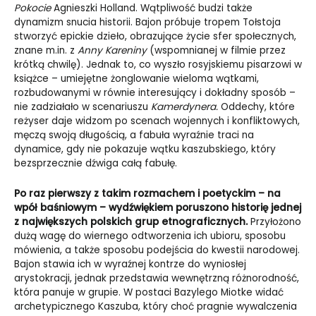
Pokocie
Agnieszki Holland. Wątpliwość budzi także
dynamizm snucia historii. Bajon próbuje tropem Tołstoja
stworzyć epickie dzieło, obrazujące życie sfer społecznych,
znane m.in. z
Anny Kareniny
(wspomnianej w filmie przez
krótką chwilę). Jednak to, co wyszło rosyjskiemu pisarzowi w
książce – umiejętne żonglowanie wieloma wątkami,
rozbudowanymi w równie interesujący i dokładny sposób –
nie zadziałało w scenariuszu
Kamerdynera.
Oddechy, które
reżyser daje widzom po scenach wojennych i konfliktowych,
męczą swoją długością, a fabuła wyraźnie traci na
dynamice, gdy nie pokazuje wątku kaszubskiego, który
bezsprzecznie dźwiga całą fabułę.
Po raz pierwszy z takim rozmachem i poetyckim – na
wpół baśniowym – wydźwiękiem poruszono historię jednej
z największych polskich grup etnograficznych.
Przyłożono
dużą wagę do wiernego odtworzenia ich ubioru, sposobu
mówienia, a także sposobu podejścia do kwestii narodowej.
Bajon stawia ich w wyraźnej kontrze do wyniosłej
arystokracji, jednak przedstawia wewnętrzną różnorodność,
która panuje w grupie. W postaci Bazylego Miotke widać
archetypicznego Kaszuba, który choć pragnie wywalczenia