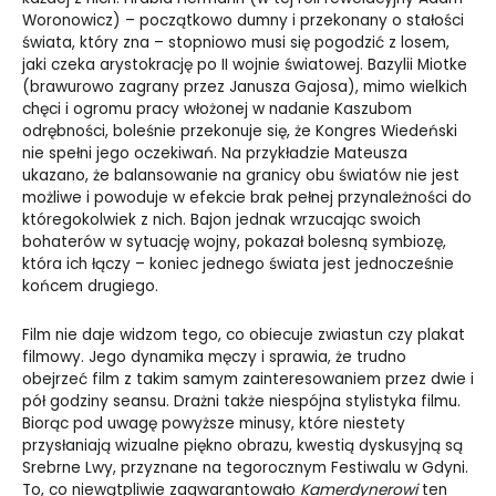
Woronowicz) – początkowo dumny i przekonany o stałości
świata, który zna – stopniowo musi się pogodzić z losem,
jaki czeka arystokrację po II wojnie światowej. Bazylii Miotke
(brawurowo zagrany przez Janusza Gajosa), mimo wielkich
chęci i ogromu pracy włożonej w nadanie Kaszubom
odrębności, boleśnie przekonuje się, że Kongres Wiedeński
nie spełni jego oczekiwań. Na przykładzie Mateusza
ukazano, że balansowanie na granicy obu światów nie jest
możliwe i powoduje w efekcie brak pełnej przynależności do
któregokolwiek z nich. Bajon jednak wrzucając swoich
bohaterów w sytuację wojny, pokazał bolesną symbiozę,
która ich łączy – koniec jednego świata jest jednocześnie
końcem drugiego.
Film nie daje widzom tego, co obiecuje zwiastun czy plakat
filmowy. Jego dynamika męczy i sprawia, że trudno
obejrzeć film z takim samym zainteresowaniem przez dwie i
pół godziny seansu. Drażni także niespójna stylistyka filmu.
Biorąc pod uwagę powyższe minusy, które niestety
przysłaniają wizualne piękno obrazu, kwestią dyskusyjną są
Srebrne Lwy, przyznane na tegorocznym Festiwalu w Gdyni.
To, co niewątpliwie zagwarantowało
Kamerdynerowi
ten