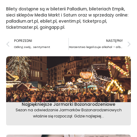
Bilety dostępne są
w bileterii Palladium, bileteriach Empik,
sieci sklepów Media Markt i Saturn oraz w sprzedaży online:
palladium.art.pl, ebilet.pl, eventim.pl, ticketpro.pl,
ticketmaster.pl, goingapp.pl.
Prev
N
POPRZEDNI
NASTĘPNY
Odkryj swój… sentyment
Harcerstwo legalizuje alkohol – albo i nie
Najpiękniejsze Jarmarki Bożonarodzeniowe
Sezon na odwiedzanie Jarmarków Bożonarodzeniowych
właśnie się rozpoczął. Gdzie najlepiej...