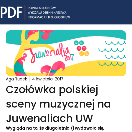
Skip
Mai
to
content
Me
Aga Tudek
4 kwietnia, 2017
Czołówka polskiej
sceny muzycznej na
Juwenaliach UW
Wygląda na to, że długoletnia (i wydawało się,