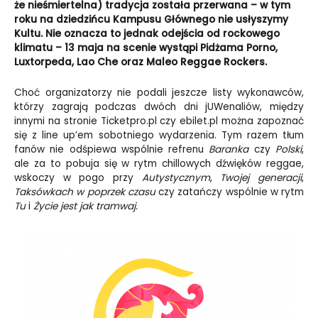
że
nieśmiertelna) tradycja została przerwana – w tym
roku na dziedzińcu Kampusu Głównego nie usłyszymy
Kultu. Nie oznacza to jednak odejścia od rockowego
klimatu – 13 maja na scenie wystąpi Pidżama Porno,
Luxtorpeda, Lao Che oraz Maleo Reggae Rockers.
Choć organizatorzy nie podali jeszcze listy wykonawców,
którzy zagrają podczas dwóch dni jUWenaliów, między
innymi na stronie Ticketpro.pl czy ebilet.pl można zapoznać
się z line up’em sobotniego wydarzenia. Tym razem tłum
fanów nie odśpiewa wspólnie refrenu
Baranka
czy
Polski
,
ale za to pobuja się w rytm chillowych dźwięków reggae,
wskoczy w pogo przy
Autystycznym
,
Twojej generacji
,
Taksówkach w poprzek czasu
czy zatańczy wspólnie w rytm
Tu
i
Życie jest jak tramwaj.