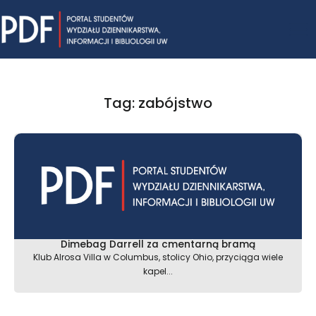
Skip
Mai
to
content
Me
Tag: zabójstwo
Dimebag Darrell za cmentarną bramą
Klub Alrosa Villa w Columbus, stolicy Ohio, przyciąga wiele
kapel...