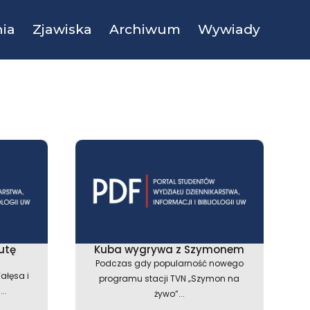
ia
Zjawiska
Archiwum
Wywiady
utę
Kuba wygrywa z Szymonem
Podczas gdy popularność nowego
ałęsa i
programu stacji TVN „Szymon na
..
żywo”...