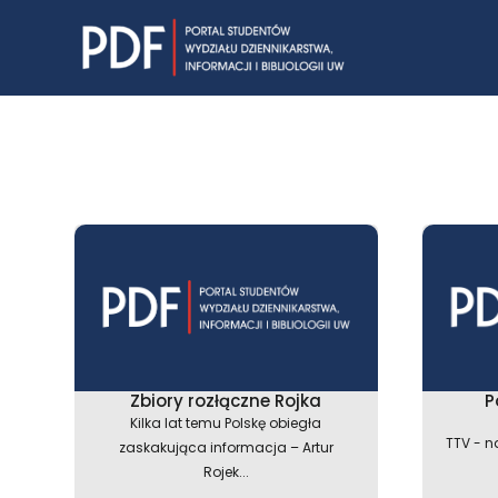
Skip
to
content
Zbiory rozłączne Rojka
P
Kilka lat temu Polskę obiegła
TTV - n
zaskakująca informacja – Artur
Rojek...