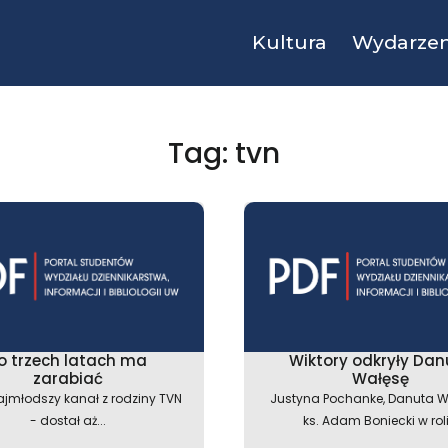
Kultura
Wydarzen
Tag: tvn
o trzech latach ma
Wiktory odkryły Dan
zarabiać
Wałęsę
ajmłodszy kanał z rodziny TVN
Justyna Pochanke, Danuta W
- dostał aż...
ks. Adam Boniecki w roli.