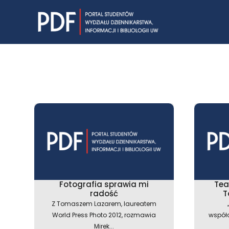
Skip
to
content
Fotografia sprawia mi
Tea
radość
T
Z Tomaszem Lazarem, laureatem
World Press Photo 2012, rozmawia
współ
Mirek...