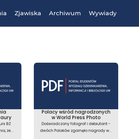
ia
Zjawiska
Archiwum
Wywiady
nia
Polacy wśród nagrodzonych
laury
w World Press Photo
urs BZ
Doświadczony fotograf i debiutant -
, że...
dwóch Polaków zgarnęło nagrody w...