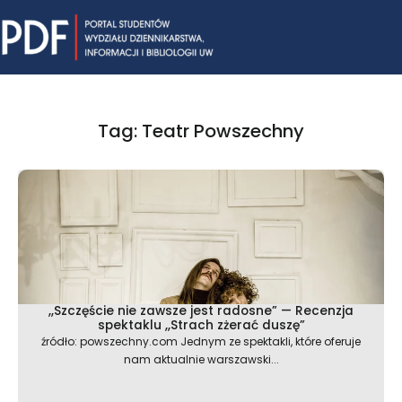
Skip
Mai
to
content
Me
Tag: Teatr Powszechny
,,Szczęście nie zawsze jest radosne” — Recenzja
spektaklu ,,Strach zżerać duszę”
źródło: powszechny.com Jednym ze spektakli, które oferuje
nam aktualnie warszawski...