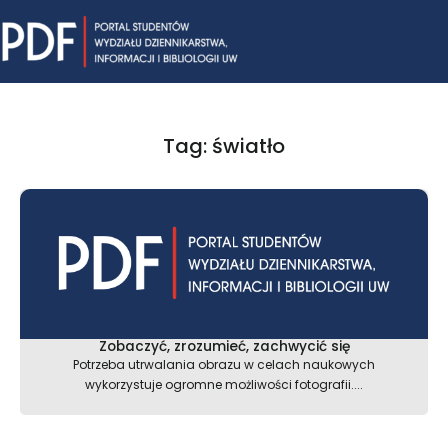
Skip
Mai
to
content
Me
Tag: światło
Zobaczyć, zrozumieć, zachwycić się
Potrzeba utrwalania obrazu w celach naukowych
wykorzystuje ogromne możliwości fotografii....