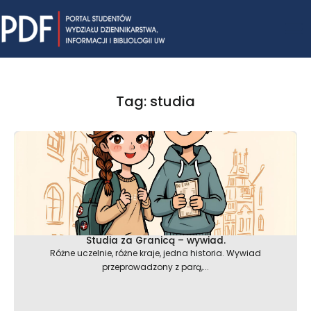
Skip
Mai
to
content
Me
Tag: studia
Strona
Strona
Strona
Studia za Granicą – wywiad.
Różne uczelnie, różne kraje, jedna historia. Wywiad
przeprowadzony z parą,...