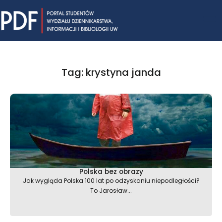
Skip
Mai
to
content
Me
Tag: krystyna janda
Polska bez obrazy
Jak wygląda Polska 100 lat po odzyskaniu niepodległości?
To Jarosław...