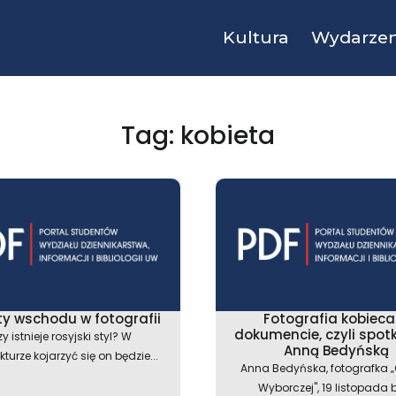
Kultura
Wydarzen
Tag: kobieta
ty wschodu w fotografii
Fotografia kobieca
dokumencie, czyli spotk
y istnieje rosyjski styl? W
Anną Bedyńską
kturze kojarzyć się on będzie...
Anna Bedyńska, fotografka 
Wyborczej", 19 listopada 