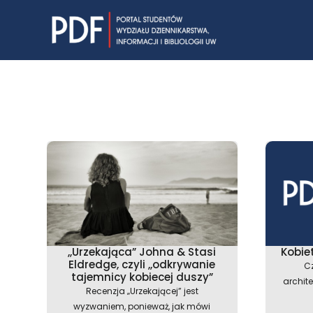
Skip
to
content
,,Urzekająca” Johna & Stasi
Kobie
Eldredge, czyli ,,odkrywanie
Cz
tajemnicy kobiecej duszy”
archite
Recenzja „Urzekającej” jest
wyzwaniem, ponieważ, jak mówi