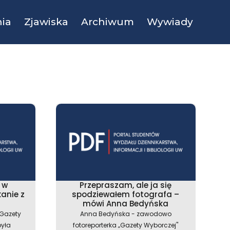
ia
Zjawiska
Archiwum
Wywiady
 w
Przepraszam, ale ja się
anie z
spodziewałem fotografa –
mówi Anna Bedyńska
„Gazety
Anna Bedyńska - zawodowo
była
fotoreporterka „Gazety Wyborczej"